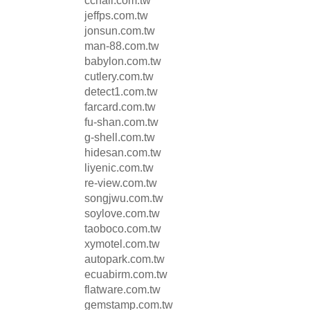
ccnail.com.tw
jeffps.com.tw
jonsun.com.tw
man-88.com.tw
babylon.com.tw
cutlery.com.tw
detect1.com.tw
farcard.com.tw
fu-shan.com.tw
g-shell.com.tw
hidesan.com.tw
liyenic.com.tw
re-view.com.tw
songjwu.com.tw
soylove.com.tw
taoboco.com.tw
xymotel.com.tw
autopark.com.tw
ecuabirm.com.tw
flatware.com.tw
gemstamp.com.tw