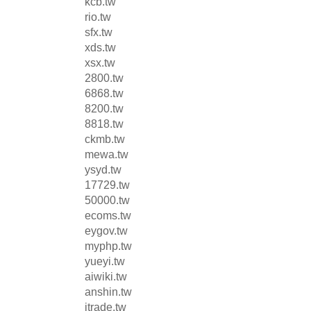
kcb.tw
rio.tw
sfx.tw
xds.tw
xsx.tw
2800.tw
6868.tw
8200.tw
8818.tw
ckmb.tw
mewa.tw
ysyd.tw
17729.tw
50000.tw
ecoms.tw
eygov.tw
myphp.tw
yueyi.tw
aiwiki.tw
anshin.tw
itrade.tw