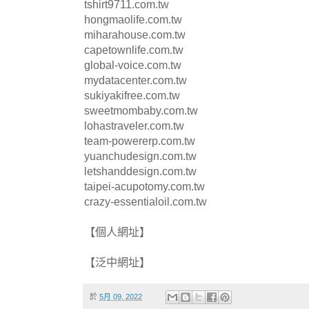
tshirt9711.com.tw
hongmaolife.com.tw
miharahouse.com.tw
capetownlife.com.tw
global-voice.com.tw
mydatacenter.com.tw
sukiyakifree.com.tw
sweetmombaby.com.tw
lohastraveler.com.tw
team-powererp.com.tw
yuanchudesign.com.tw
letshanddesign.com.tw
taipei-acupotomy.com.tw
crazy-essentialoil.com.tw
【個人網址】
【泛中網址】
於
5月 09, 2022