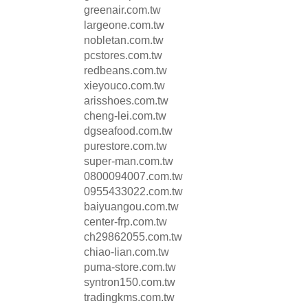
greenair.com.tw
largeone.com.tw
nobletan.com.tw
pcstores.com.tw
redbeans.com.tw
xieyouco.com.tw
arisshoes.com.tw
cheng-lei.com.tw
dgseafood.com.tw
purestore.com.tw
super-man.com.tw
0800094007.com.tw
0955433022.com.tw
baiyuangou.com.tw
center-frp.com.tw
ch29862055.com.tw
chiao-lian.com.tw
puma-store.com.tw
syntron150.com.tw
tradingkms.com.tw