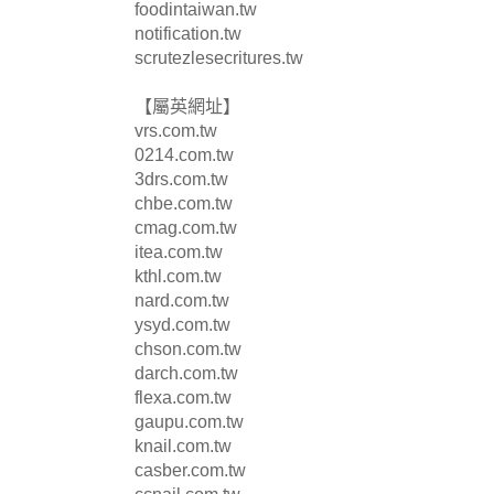
foodintaiwan.tw
notification.tw
scrutezlesecritures.tw
【屬英網址】
vrs.com.tw
0214.com.tw
3drs.com.tw
chbe.com.tw
cmag.com.tw
itea.com.tw
kthl.com.tw
nard.com.tw
ysyd.com.tw
chson.com.tw
darch.com.tw
flexa.com.tw
gaupu.com.tw
knail.com.tw
casber.com.tw