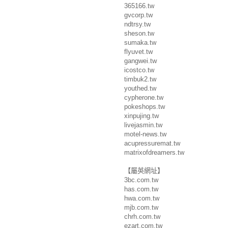
365166.tw
gvcorp.tw
ndtrsy.tw
sheson.tw
sumaka.tw
flyuvet.tw
gangwei.tw
icostco.tw
timbuk2.tw
youthed.tw
cypherone.tw
pokeshops.tw
xinpujing.tw
livejasmin.tw
motel-news.tw
acupressuremat.tw
matrixofdreamers.tw
【屬英網址】
3bc.com.tw
has.com.tw
hwa.com.tw
mjb.com.tw
chrh.com.tw
ezart.com.tw