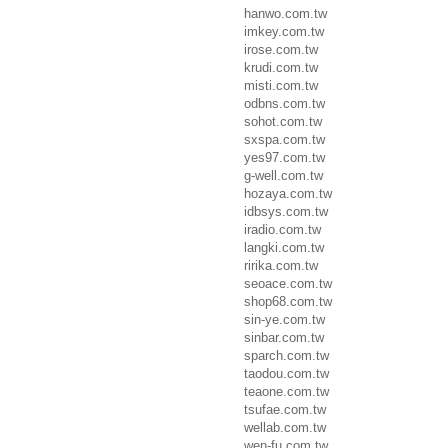
hanwo.com.tw
imkey.com.tw
irose.com.tw
krudi.com.tw
misti.com.tw
odbns.com.tw
sohot.com.tw
sxspa.com.tw
yes97.com.tw
g-well.com.tw
hozaya.com.tw
idbsys.com.tw
iradio.com.tw
langki.com.tw
ririka.com.tw
seoace.com.tw
shop68.com.tw
sin-ye.com.tw
sinbar.com.tw
sparch.com.tw
taodou.com.tw
teaone.com.tw
tsufae.com.tw
wellab.com.tw
wen-fu.com.tw