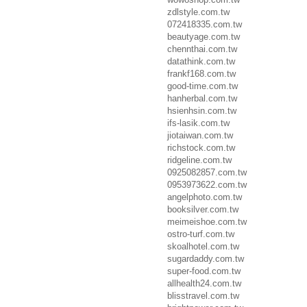
zdlstyle.com.tw
072418335.com.tw
beautyage.com.tw
chennthai.com.tw
datathink.com.tw
frankf168.com.tw
good-time.com.tw
hanherbal.com.tw
hsienhsin.com.tw
ifs-lasik.com.tw
jiotaiwan.com.tw
richstock.com.tw
ridgeline.com.tw
0925082857.com.tw
0953973622.com.tw
angelphoto.com.tw
booksilver.com.tw
meimeishoe.com.tw
ostro-turf.com.tw
skoalhotel.com.tw
sugardaddy.com.tw
super-food.com.tw
allhealth24.com.tw
blisstravel.com.tw