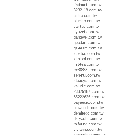
2ndaunt.com.tw
3232118.com.tw
airlife.com.tw
blueiso.com.tw
car-tac.com.tw
flyuvet.com.tw
gangwei.com.tw
goodart.com.tw
gs-team.com.tw
icostco.com.tw
kimisoi.com.tw
mit-tea.com.tw
rbc8888.com.tw
sen-hui.com.tw
steadys.com.tw
valudic.com.tw
23325187.com.tw
85222626.com.tw
bayaudio.com.tw
biowoods.com.tw
demiregg.com.tw
ds-yacht.com.tw
taifoung.com.tw
vivianna.com.tw
wowoshop.com.tw