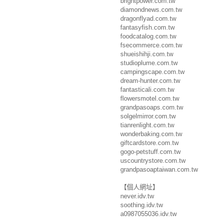
brightpower.com.tw
diamondnews.com.tw
dragonflyad.com.tw
fantasyfish.com.tw
foodcatalog.com.tw
fsecommerce.com.tw
shueishihji.com.tw
studioplume.com.tw
campingscape.com.tw
dream-hunter.com.tw
fantasticali.com.tw
flowersmotel.com.tw
grandpasoaps.com.tw
solgelmirror.com.tw
tianrenlight.com.tw
wonderbaking.com.tw
giftcardstore.com.tw
gogo-petstuff.com.tw
uscountrystore.com.tw
grandpasoaptaiwan.com.tw
【個人網址】
never.idv.tw
soothing.idv.tw
a0987055036.idv.tw