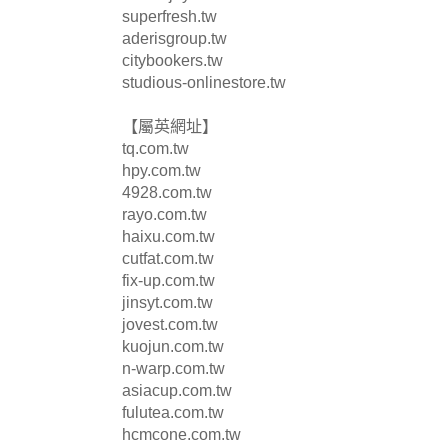
superfresh.tw
aderisgroup.tw
citybookers.tw
studious-onlinestore.tw
【屬英網址】
tq.com.tw
hpy.com.tw
4928.com.tw
rayo.com.tw
haixu.com.tw
cutfat.com.tw
fix-up.com.tw
jinsyt.com.tw
jovest.com.tw
kuojun.com.tw
n-warp.com.tw
asiacup.com.tw
fulutea.com.tw
hcmcone.com.tw