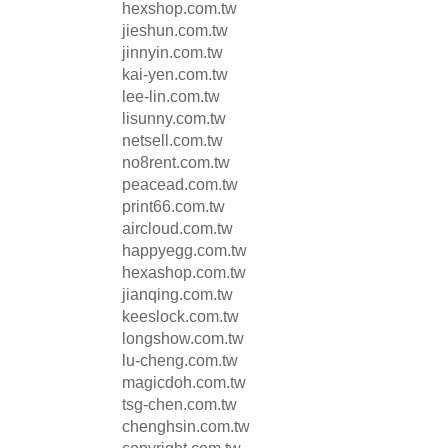
hexshop.com.tw
jieshun.com.tw
jinnyin.com.tw
kai-yen.com.tw
lee-lin.com.tw
lisunny.com.tw
netsell.com.tw
no8rent.com.tw
peacead.com.tw
print66.com.tw
aircloud.com.tw
happyegg.com.tw
hexashop.com.tw
jianqing.com.tw
keeslock.com.tw
longshow.com.tw
lu-cheng.com.tw
magicdoh.com.tw
tsg-chen.com.tw
chenghsin.com.tw