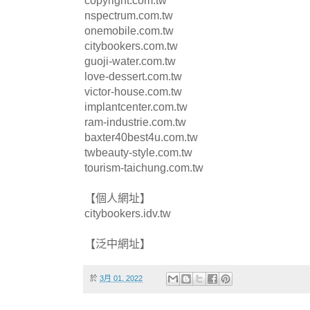
copyright.com.tw
nspectrum.com.tw
onemobile.com.tw
citybookers.com.tw
guoji-water.com.tw
love-dessert.com.tw
victor-house.com.tw
implantcenter.com.tw
ram-industrie.com.tw
baxter40best4u.com.tw
twbeauty-style.com.tw
tourism-taichung.com.tw
【個人網址】
citybookers.idv.tw
【泛中網址】
於
3月 01, 2022