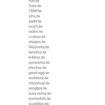
soq.tw
2sex.tw
7888.tw
xihu.tw
aqdlt.tw
luce5.tw
roden.tw
ccubaa.tw
shopen.tw
94yummy.tw
tamshui.tw
tv4less.tw
aurasoma.tw
electros.tw
good-egg.tw
lookbook.tw
maoshuai.tw
wingtips.tw
aura-soma.tw
onemobile.tw
scarletjoy.tw