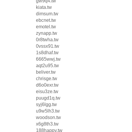
gw9q4.tw
kiata.tw
dimsum.tw
ebcnet.tw
emotel.tw
zynapp.tw
0r8twha.tw
0vssx91.tw
1s8dhaf.tw
6665wwj.tw
aqt2u95.tw
beliver.tw
chrisge.tw
d6o0exr.tw
eisu3ze.tw
puugd1q.tw
syj6lgg.tw
u9w5lh3.tw
woodson.tw
x6g8th3.tw
188happy.tw