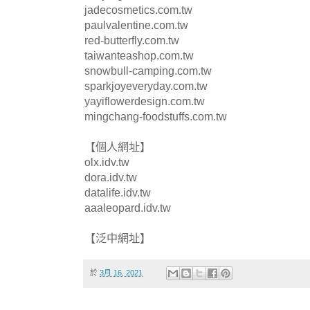
jadecosmetics.com.tw
paulvalentine.com.tw
red-butterfly.com.tw
taiwanteashop.com.tw
snowbull-camping.com.tw
sparkjoyeveryday.com.tw
yayiflowerdesign.com.tw
mingchang-foodstuffs.com.tw
【個人網址】
olx.idv.tw
dora.idv.tw
datalife.idv.tw
aaaleopard.idv.tw
【泛中網址】
於
3月 16, 2021