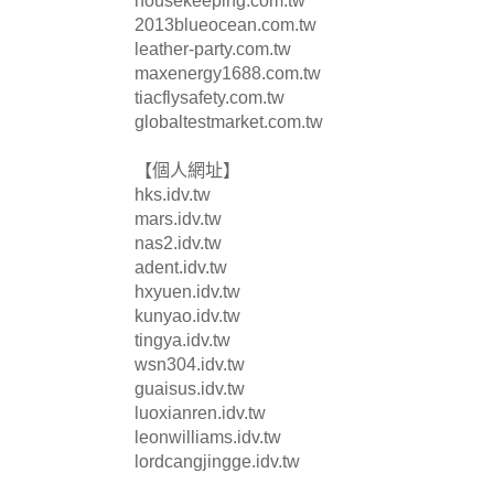
housekeeping.com.tw
2013blueocean.com.tw
leather-party.com.tw
maxenergy1688.com.tw
tiacflysafety.com.tw
globaltestmarket.com.tw
【個人網址】
hks.idv.tw
mars.idv.tw
nas2.idv.tw
adent.idv.tw
hxyuen.idv.tw
kunyao.idv.tw
tingya.idv.tw
wsn304.idv.tw
guaisus.idv.tw
luoxianren.idv.tw
leonwilliams.idv.tw
lordcangjingge.idv.tw