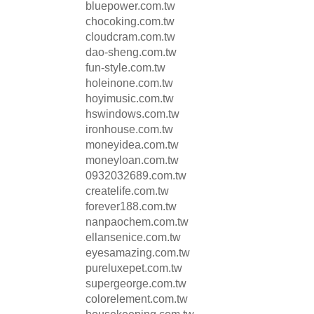
bluepower.com.tw
chocoking.com.tw
cloudcram.com.tw
dao-sheng.com.tw
fun-style.com.tw
holeinone.com.tw
hoyimusic.com.tw
hswindows.com.tw
ironhouse.com.tw
moneyidea.com.tw
moneyloan.com.tw
0932032689.com.tw
createlife.com.tw
forever188.com.tw
nanpaochem.com.tw
ellansenice.com.tw
eyesamazing.com.tw
pureluxepet.com.tw
supergeorge.com.tw
colorelement.com.tw