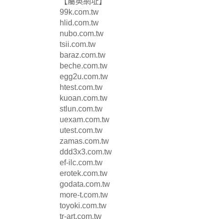
【屬英網址】
99k.com.tw
hlid.com.tw
nubo.com.tw
tsii.com.tw
baraz.com.tw
beche.com.tw
egg2u.com.tw
htest.com.tw
kuoan.com.tw
stlun.com.tw
uexam.com.tw
utest.com.tw
zamas.com.tw
ddd3x3.com.tw
ef-ilc.com.tw
erotek.com.tw
godata.com.tw
more-t.com.tw
toyoki.com.tw
tr-art.com.tw