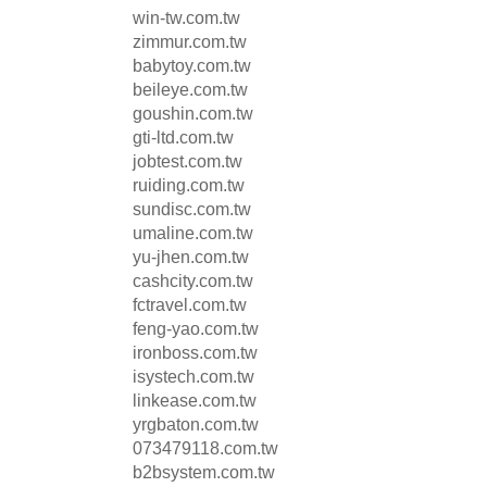
win-tw.com.tw
zimmur.com.tw
babytoy.com.tw
beileye.com.tw
goushin.com.tw
gti-ltd.com.tw
jobtest.com.tw
ruiding.com.tw
sundisc.com.tw
umaline.com.tw
yu-jhen.com.tw
cashcity.com.tw
fctravel.com.tw
feng-yao.com.tw
ironboss.com.tw
isystech.com.tw
linkease.com.tw
yrgbaton.com.tw
073479118.com.tw
b2bsystem.com.tw