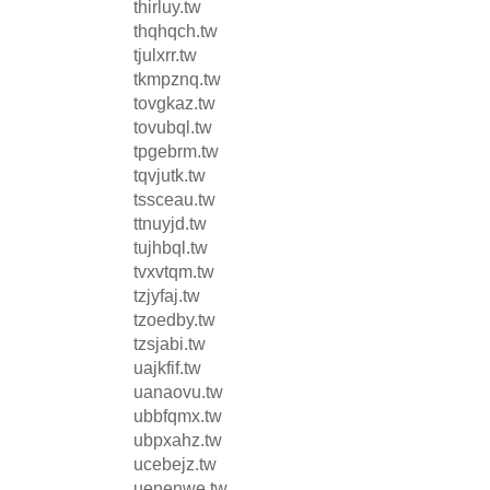
thirluy.tw
thqhqch.tw
tjulxrr.tw
tkmpznq.tw
tovgkaz.tw
tovubql.tw
tpgebrm.tw
tqvjutk.tw
tssceau.tw
ttnuyjd.tw
tujhbql.tw
tvxvtqm.tw
tzjyfaj.tw
tzoedby.tw
tzsjabi.tw
uajkfif.tw
uanaovu.tw
ubbfqmx.tw
ubpxahz.tw
ucebejz.tw
uenenwe.tw