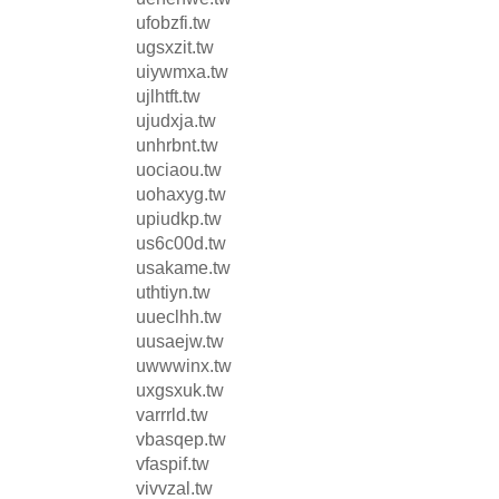
ufobzfi.tw
ugsxzit.tw
uiywmxa.tw
ujlhtft.tw
ujudxja.tw
unhrbnt.tw
uociaou.tw
uohaxyg.tw
upiudkp.tw
us6c00d.tw
usakame.tw
uthtiyn.tw
uueclhh.tw
uusaejw.tw
uwwwinx.tw
uxgsxuk.tw
varrrld.tw
vbasqep.tw
vfaspif.tw
vivvzal.tw