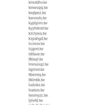
kmotdhv.tw
kmwsqsj.tw
kwjtpez.tw
kwvosls.tw
kypbjnm.tw
kyyhdmd.tw
kzclywa.tw
kzpahgd.tw
lccresv.tw
lcjgnrt.tw
ldifaue.tw
lfkiepl.tw
lmmunqz.tw
lqjrmxt.tw
ltbemrq.tw
ltkimkk.tw
ludxiks.tw
lvatsro.tw
lwomyzc.tw
lyivrkl.tw