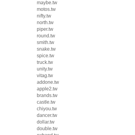
maybe.tw
motos.tw
nifty.tw
north.tw
piper.tw
round.tw
smith.tw
snake.tw
spice.tw
truck.tw
unity.tw
vitag.tw
addone.tw
apple2.tw
brands.tw
castle.tw
chiyou.tw
dancer.tw
dollar.tw
double.tw