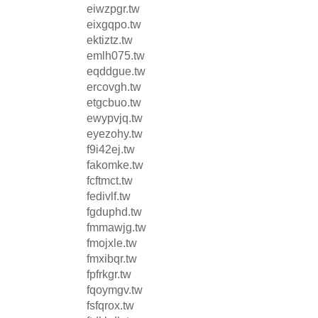
eiwzpgr.tw
eixgqpo.tw
ektiztz.tw
emlh075.tw
eqddgue.tw
ercovgh.tw
etgcbuo.tw
ewypvjq.tw
eyezohy.tw
f9i42ej.tw
fakomke.tw
fcftmct.tw
fedivlf.tw
fgduphd.tw
fmmawjg.tw
fmojxle.tw
fmxibqr.tw
fpfrkgr.tw
fqoymgv.tw
fsfqrox.tw