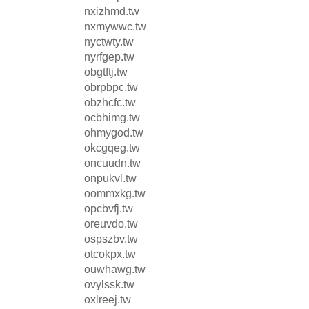
nxizhmd.tw
nxmywwc.tw
nyctwty.tw
nyrfgep.tw
obgtftj.tw
obrpbpc.tw
obzhcfc.tw
ocbhimg.tw
ohmygod.tw
okcgqeg.tw
oncuudn.tw
onpukvl.tw
oommxkg.tw
opcbvfj.tw
oreuvdo.tw
ospszbv.tw
otcokpx.tw
ouwhawg.tw
ovylssk.tw
oxlreej.tw