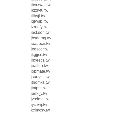
ihvcwau.tw
ikzqvfu.tw
illhvjf.tw
iqlwsbl.tw
izrnqfy.tw
jackson.tw
jbsdgmg.tw
jeaabcn.tw
jeqsccr.tw
jkgjjsc.tw
jnxeecz.tw
joaflob.tw
jobmate.tw
jsuuysu.tw
jthomxs.tw
jtntpsr.tw
juekijy.tw
jvsdmci.tw
jyizrwj.tw
kclmcsy.tw