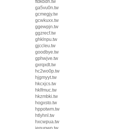
ftdkbdh.tw
ga5vu0n.tw
gcmegjy.tw
gcwkuxx.tw
ggewpjn.tw
ggzrecf.tw
ghklnpu.tw
gjccleu.tw
goodbye.tw
gphwjve.tw
gxrqxdt.tw
hc2wo0p.tw
hjgmyyt.tw
hkcxjcs.tw
hklfmuc.tw
hkzmbki.tw
hogxsto.tw
hppotwm.tw
htlyhnl.tw
hxcwpua.tw
iequpwp.tw