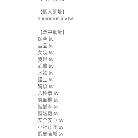
【個人網址】
humorous.idv.tw
【泛中網址】
保全.tw
吉品.tw
女裝.tw
我是.tw
武壇.tw
水餃.tw
護士.tw
鯖魚.tw
八極拳.tw
氫氣機.tw
螳螂拳.tw
輸送機.tw
安全安心.tw
小牡花鹿.tw
蝦皮商城.tw