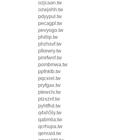
ozjcaan.tw
ozwjohh.tw
pdyypul.tw
pecagpl.tw
pevyogo.tw
phillip.tw
phzhsvf.tw
plkewry.tw
pmrfwnf.tw
pombmwa.tw
ppfnktb.tw
pqcxrel.tw
pryfgax.tw
ptewclv.tw
ptzxznf.tw
pyhtfhd.tw
q4xh5ly.tw
qabmlia.tw
qcrhupa.tw
qenraid.tw