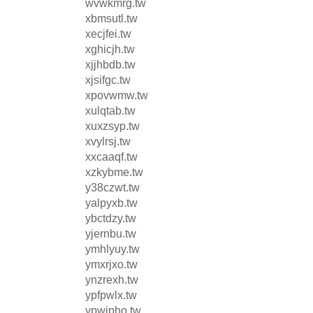
wvwkmrg.tw
xbmsutl.tw
xecjfei.tw
xghicjh.tw
xjjhbdb.tw
xjsifgc.tw
xpovwmw.tw
xulqtab.tw
xuxzsyp.tw
xvylrsj.tw
xxcaaqf.tw
xzkybme.tw
y38czwt.tw
yalpyxb.tw
ybctdzy.tw
yjernbu.tw
ymhlyuy.tw
ymxrjxo.tw
ynzrexh.tw
ypfpwlx.tw
ypwjpho.tw