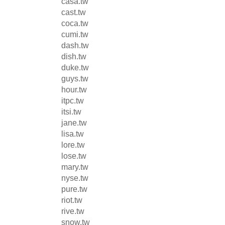
casa.tw
cast.tw
coca.tw
cumi.tw
dash.tw
dish.tw
duke.tw
guys.tw
hour.tw
itpc.tw
itsi.tw
jane.tw
lisa.tw
lore.tw
lose.tw
mary.tw
nyse.tw
pure.tw
riot.tw
rive.tw
snow.tw