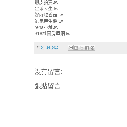
蝦皮拍賣.tw
金采人生.tw
好好吃香菇.tw
氮氣產生機.tw
rena小舖.tw
818桃園房屋網.tw
於
9月 14, 2019
沒有留言:
張貼留言