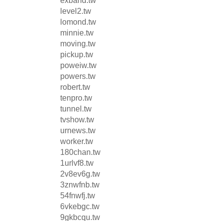
exband.tw
level2.tw
lomond.tw
minnie.tw
moving.tw
pickup.tw
poweiw.tw
powers.tw
robert.tw
tenpro.tw
tunnel.tw
tvshow.tw
urnews.tw
worker.tw
180chan.tw
1urlvf8.tw
2v8ev6g.tw
3znwfnb.tw
54fnwfj.tw
6vkebgc.tw
9gkbcqu.tw