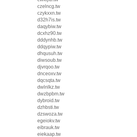
czelncg.tw
czykxxn.tw
d32h7is.tw
daqybiw.tw
dcxhz90.tw
dddynhb.tw
ddqypiw.tw
dhqusuh.tw
diwsoub.tw
djvrqoo.tw
dnceoxv.tw
dqcsqta.tw
dwlnlkz.tw
dwzbpbm.tw
dybroid.tw
dzhbsti.tw
dzswoza.tw
egeiokv.tw
eibrauk.tw
eiekaap.tw