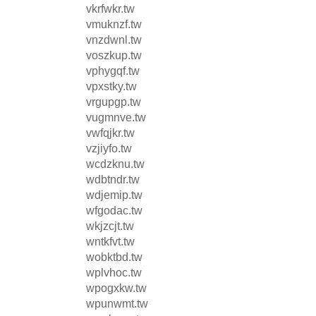
vkrfwkr.tw
vmuknzf.tw
vnzdwnl.tw
voszkup.tw
vphygqf.tw
vpxstky.tw
vrgupgp.tw
vugmnve.tw
vwfqjkr.tw
vzjiyfo.tw
wcdzknu.tw
wdbtndr.tw
wdjemip.tw
wfgodac.tw
wkjzcjt.tw
wntkfvt.tw
wobktbd.tw
wplvhoc.tw
wpogxkw.tw
wpunwmt.tw