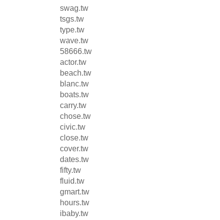
swag.tw
tsgs.tw
type.tw
wave.tw
58666.tw
actor.tw
beach.tw
blanc.tw
boats.tw
carry.tw
chose.tw
civic.tw
close.tw
cover.tw
dates.tw
fifty.tw
fluid.tw
gmart.tw
hours.tw
ibaby.tw