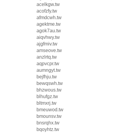
acelkgw.tw
acofzfy.tw
afmdcwh.tw
agektme.tw
agok7au.tw
aiqvhwy.tw
ajgfmiv.tw
amseove.tw
anzlrtq.tw
aqpvcpr.tw
aumngyt.tw
bejfhju.tw
bewqswh.tw
bhzwous.tw
blhufgz.tw
bltmxrj.tw
bmeuwod.tw
bmounsv.tw
bnsrqhx.tw
bqoyhtz.tw