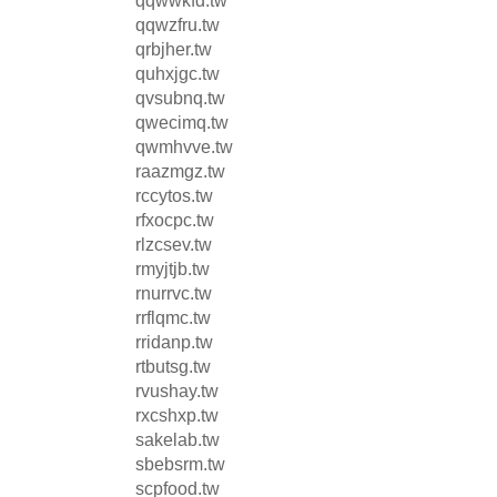
qqwwkfd.tw
qqwzfru.tw
qrbjher.tw
quhxjgc.tw
qvsubnq.tw
qwecimq.tw
qwmhvve.tw
raazmgz.tw
rccytos.tw
rfxocpc.tw
rlzcsev.tw
rmyjtjb.tw
rnurrvc.tw
rrflqmc.tw
rridanp.tw
rtbutsg.tw
rvushay.tw
rxcshxp.tw
sakelab.tw
sbebsrm.tw
scpfood.tw