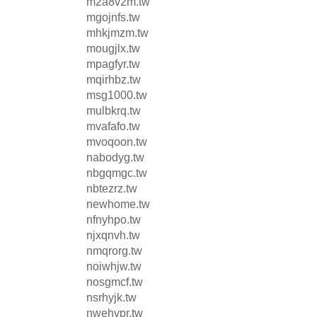
m2a8v2m.tw
mgojnfs.tw
mhkjmzm.tw
mougjlx.tw
mpagfyr.tw
mqirhbz.tw
msg1000.tw
mulbkrq.tw
mvafafo.tw
mvoqoon.tw
nabodyg.tw
nbgqmgc.tw
nbtezrz.tw
newhome.tw
nfnyhpo.tw
njxqnvh.tw
nmqrorg.tw
noiwhjw.tw
nosgmcf.tw
nsrhyjk.tw
nwehvpr.tw