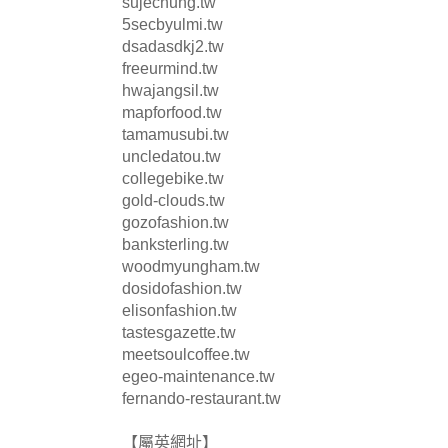
sujechung.tw
5secbyulmi.tw
dsadasdkj2.tw
freeurmind.tw
hwajangsil.tw
mapforfood.tw
tamamusubi.tw
uncledatou.tw
collegebike.tw
gold-clouds.tw
gozofashion.tw
banksterling.tw
woodmyungham.tw
dosidofashion.tw
elisonfashion.tw
tastesgazette.tw
meetsoulcoffee.tw
egeo-maintenance.tw
fernando-restaurant.tw
【屬英網址】