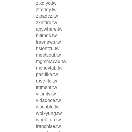
ztkdlyo.tw
ztmrley.tw
ztoadcz.tw
zxnfdrb.tw
anywhere.tw
billions.tw
freenews.tw
hsiehtzu.tw
meetsoul.tw
mgmmacau.tw
moneylab.tw
pacifika.tw
rose-ltc.tw
tritment.tw
vicinity.tw
vidadoce.tw
waitable.tw
wolkyung.tw
worldcup.tw
franchise.tw