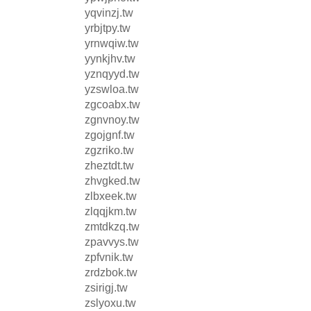
yqvinzj.tw
yrbjtpy.tw
yrnwqiw.tw
yynkjhv.tw
yznqyyd.tw
yzswloa.tw
zgcoabx.tw
zgnvnoy.tw
zgojgnf.tw
zgzriko.tw
zheztdt.tw
zhvgked.tw
zlbxeek.tw
zlqqjkm.tw
zmtdkzq.tw
zpavvys.tw
zpfvnik.tw
zrdzbok.tw
zsirigj.tw
zslyoxu.tw