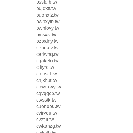
bssfdlb.tw
bujdxtf.tw
buohxfz.tw
bwbxyfb.tw
bwhfovy.tw
byjsxsj.tw
bzpalny.tw
cehdajv.tw
cerlwnq.tw
cgakefu.tw
ciffyrc.tw
cninsct.tw
cnjkhut.tw
cpwckwy.tw
cqvqqcp.tw
ctvsstk.tw
cuenopu.tw
cvirvqu.tw
cvztjil.tw
cwkanzg.tw
cwkljfb.tw