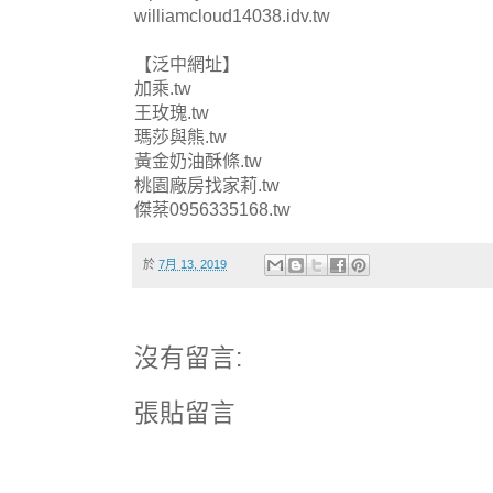
williamcloud14038.idv.tw
【泛中網址】
加乘.tw
王玫瑰.tw
瑪莎與熊.tw
黃金奶油酥條.tw
桃園廠房找家莉.tw
傑棻0956335168.tw
於
7月 13, 2019
沒有留言:
張貼留言