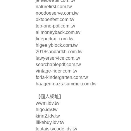
jentecwater.com.tw
naturefirst.com.tw
noodoeserve.com.tw
oktoberfest.com.tw
top-one-pot.com.tw
allmoneyback.com.tw
fineportrait.com.tw
higeelyblock.com.tw
2018sandartkh.com.tw
lawyerservice.com.tw
searchablepdf.com.tw
vintage-rider.com.tw
forla-kindergarten.com.tw
haagen-dazs-summer.com.tw
【個人網址】
wwm.idv.tw
higo.idv.tw
kirin2.idv.tw
ilikebuy.idv.tw
toptaiskycode.idv.tw