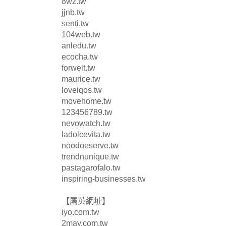
8wz.tw
jjnb.tw
senti.tw
104web.tw
anledu.tw
ecocha.tw
forwelt.tw
maurice.tw
loveiqos.tw
movehome.tw
123456789.tw
nevowatch.tw
ladolcevita.tw
noodoeserve.tw
trendnunique.tw
pastagarofalo.tw
inspiring-businesses.tw
【屬英網址】
iyo.com.tw
2may.com.tw