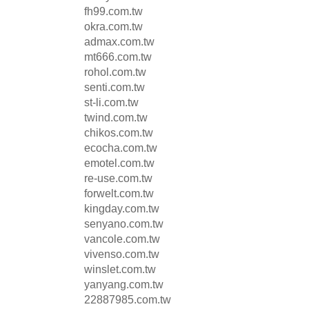
fh99.com.tw
okra.com.tw
admax.com.tw
mt666.com.tw
rohol.com.tw
senti.com.tw
st-li.com.tw
twind.com.tw
chikos.com.tw
ecocha.com.tw
emotel.com.tw
re-use.com.tw
forwelt.com.tw
kingday.com.tw
senyano.com.tw
vancole.com.tw
vivenso.com.tw
winslet.com.tw
yanyang.com.tw
22887985.com.tw