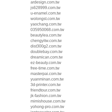
ardesign.com.tw
js628999.com.tw
u-enamel.com.tw
wolongst.com.tw
yaochang.com.tw
035950068.com.tw
beautylea.com.tw
chengyitw.com.tw
dist300g2.com.tw
doublebay.com.tw
dreamican.com.tw
ez-beauty.com.tw
free-time.com.tw
masterpai.com.tw
yuanminan.com.tw
3d-printer.com.tw
friendtour.com.tw
jk-fashion.com.tw
mimishouse.com.tw
yohong-pro.com.tw