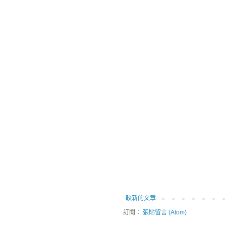
較新的文章
訂閱：
張貼留言 (Atom)