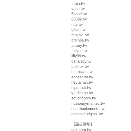
tman.tw
vaea.tw
6good.tw
88899.tw
rtitv.tw
gitlab.tw
movavi.tw
promos.tw
arttory.tw
fullyou.tw
lilly99.tw
oshalady.tw
profilok.tw
btctaiwan.tw
ecosecret.tw
heytainan.tw
hipstreet.tw
yc-design.tw
actionfloors.tw
huaweisymantec.tw
beattheelements.tw
polaroid-original.tw
【屬英網址】
dsk.com.tw