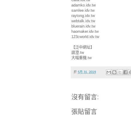
adamko.idv.tw
samlee.idv.tw
raytong.idv.tw
webtalk.idv.tw
bluerain.idv.tw
haomaker.idv.tw
123cworld.idv.tw
【泛中網址】
誼澄.tw
大喵重機.tw
於
5月 31, 2019
沒有留言:
張貼留言