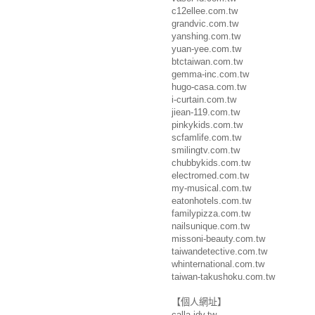
c12ellee.com.tw
grandvic.com.tw
yanshing.com.tw
yuan-yee.com.tw
btctaiwan.com.tw
gemma-inc.com.tw
hugo-casa.com.tw
i-curtain.com.tw
jiean-119.com.tw
pinkykids.com.tw
scfamlife.com.tw
smilingtv.com.tw
chubbykids.com.tw
electromed.com.tw
my-musical.com.tw
eatonhotels.com.tw
familypizza.com.tw
nailsunique.com.tw
missoni-beauty.com.tw
taiwandetective.com.tw
whinternational.com.tw
taiwan-takushoku.com.tw
【個人網址】
calla.idv.tw