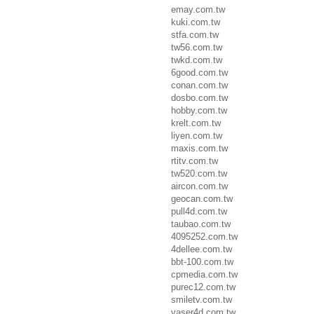
emay.com.tw
kuki.com.tw
stfa.com.tw
tw56.com.tw
twkd.com.tw
6good.com.tw
conan.com.tw
dosbo.com.tw
hobby.com.tw
krelt.com.tw
liyen.com.tw
maxis.com.tw
rtitv.com.tw
tw520.com.tw
aircon.com.tw
geocan.com.tw
pull4d.com.tw
taubao.com.tw
4095252.com.tw
4dellee.com.tw
bbt-100.com.tw
cpmedia.com.tw
purec12.com.tw
smiletv.com.tw
vaser4d.com.tw