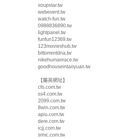
soupstar.tw
webevent.tw
watch-fun.tw
0988836890.tw
lightpanel.tw
funfun12369.tw
123movieshub.tw
bittorrentdna.tw
nikehumanrace.tw
goodhouseintaoyuan.tw
【屬英網址】
cfo.com.tw
ss4.com.tw
2099.com.tw
8win.com.tw
apiu.com.tw
dere.com.tw
icjj.com.tw
srmc.com.tw