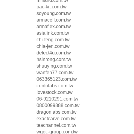
milland.com.tw
pac-kit.com.tw
soyoung.com.tw
armacell.com.tw
armaflex.com.tw
asialink.com.tw
chi-teng.com.tw
chia-jen.com.tw
detect4u.com.tw
hsinrong.com.tw
shuuying.com.tw
wanfen77.com.tw
063365123.com.tw
centolabs.com.tw
lovestock.com.tw
06-9210291.com.tw
0800099888.com.tw
dragonlabs.com.tw
exactcarve.com.tw
teachannel.com.tw
wgec-group.com.tw