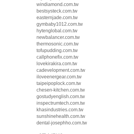
windiamond.com.tw
bestsysteck.com.tw
easternjade.com.tw
gymbaby1012.com.tw
hytenglobal.com.tw
newbalancer.com.tw
thermosonic.com.tw
tofupudding.com.tw
callphonefix.com.tw
lovekirakira.com.tw
cadevelopment.com.tw
iloveenergear.com.tw
taipeipoplock.com.tw
chesen-kitchen.com.tw
gostudyenglish.com.tw
inspectrumtech.com.tw
khasindustries.com.tw
sunshinehealth.com.tw
dental-josephho.com.tw