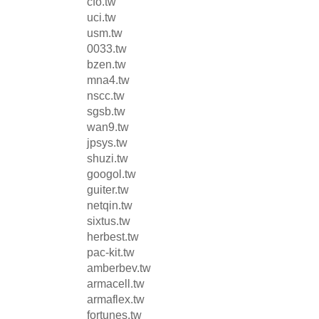
cfo.tw
uci.tw
usm.tw
0033.tw
bzen.tw
mna4.tw
nscc.tw
sgsb.tw
wan9.tw
jpsys.tw
shuzi.tw
googol.tw
guiter.tw
netqin.tw
sixtus.tw
herbest.tw
pac-kit.tw
amberbev.tw
armacell.tw
armaflex.tw
fortunes.tw