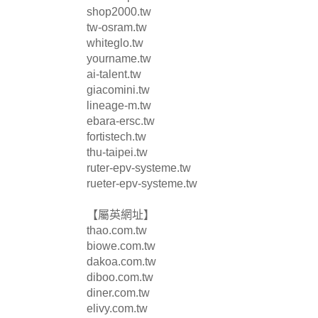
shop2000.tw
tw-osram.tw
whiteglo.tw
yourname.tw
ai-talent.tw
giacomini.tw
lineage-m.tw
ebara-ersc.tw
fortistech.tw
thu-taipei.tw
ruter-epv-systeme.tw
rueter-epv-systeme.tw
【屬英網址】
thao.com.tw
biowe.com.tw
dakoa.com.tw
diboo.com.tw
diner.com.tw
elivy.com.tw