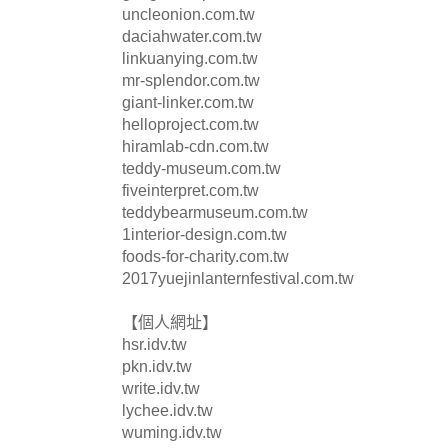
uncleonion.com.tw
daciahwater.com.tw
linkuanying.com.tw
mr-splendor.com.tw
giant-linker.com.tw
helloproject.com.tw
hiramlab-cdn.com.tw
teddy-museum.com.tw
fiveinterpret.com.tw
teddybearmuseum.com.tw
1interior-design.com.tw
foods-for-charity.com.tw
2017yuejinlanternfestival.com.tw
【個人網址】
hsr.idv.tw
pkn.idv.tw
write.idv.tw
lychee.idv.tw
wuming.idv.tw