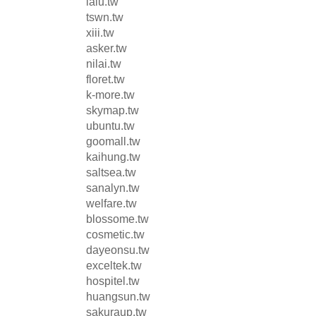
lalu.tw
tswn.tw
xiii.tw
asker.tw
nilai.tw
floret.tw
k-more.tw
skymap.tw
ubuntu.tw
goomall.tw
kaihung.tw
saltsea.tw
sanalyn.tw
welfare.tw
blossome.tw
cosmetic.tw
dayeonsu.tw
exceltek.tw
hospitel.tw
huangsun.tw
sakuraup.tw