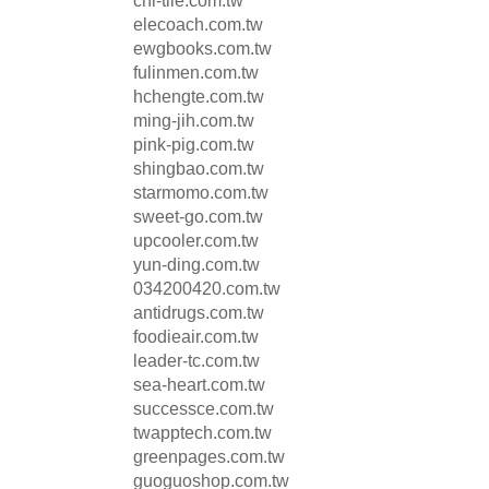
chl-tile.com.tw
elecoach.com.tw
ewgbooks.com.tw
fulinmen.com.tw
hchengte.com.tw
ming-jih.com.tw
pink-pig.com.tw
shingbao.com.tw
starmomo.com.tw
sweet-go.com.tw
upcooler.com.tw
yun-ding.com.tw
034200420.com.tw
antidrugs.com.tw
foodieair.com.tw
leader-tc.com.tw
sea-heart.com.tw
successce.com.tw
twapptech.com.tw
greenpages.com.tw
guoguoshop.com.tw