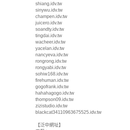
shiang.idv.tw
sinywu.idv.tw
champen.idv.tw
juicero.idv.tw
soandty.idv.tw
tingdai.idv.tw
wacheer.idv.tw
yacelan.idv.tw
nancyeva.idv.tw
rongrong.idv.tw
rongyabi.idv.tw
sohiw168.idv.tw
firehuman.idv.tw
gogofrank.idv.tw
hahahagogo.idv.tw
thompson09.idv.tw
zizistudio.idv.tw
blackcat34110963675525.idv.tw
【泛中網址】