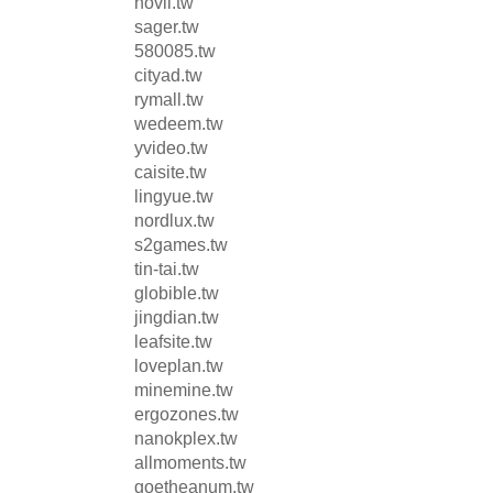
novil.tw
sager.tw
580085.tw
cityad.tw
rymall.tw
wedeem.tw
yvideo.tw
caisite.tw
lingyue.tw
nordlux.tw
s2games.tw
tin-tai.tw
globible.tw
jingdian.tw
leafsite.tw
loveplan.tw
minemine.tw
ergozones.tw
nanokplex.tw
allmoments.tw
goetheanum.tw