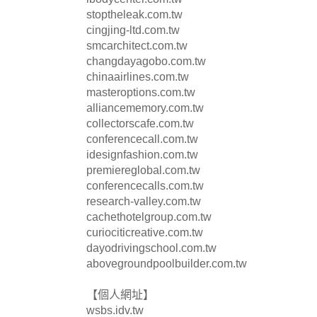
stoptheleak.com.tw
cingjing-ltd.com.tw
smcarchitect.com.tw
changdayagobo.com.tw
chinaairlines.com.tw
masteroptions.com.tw
alliancememory.com.tw
collectorscafe.com.tw
conferencecall.com.tw
idesignfashion.com.tw
premiereglobal.com.tw
conferencecalls.com.tw
research-valley.com.tw
cachethotelgroup.com.tw
curiociticreative.com.tw
dayodrivingschool.com.tw
abovegroundpoolbuilder.com.tw
【個人網址】
wsbs.idv.tw