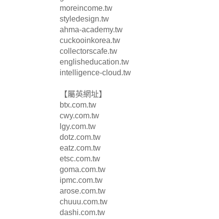
moreincome.tw
styledesign.tw
ahma-academy.tw
cuckooinkorea.tw
collectorscafe.tw
englisheducation.tw
intelligence-cloud.tw
【屬英網址】
btx.com.tw
cwy.com.tw
lgy.com.tw
dotz.com.tw
eatz.com.tw
etsc.com.tw
goma.com.tw
ipmc.com.tw
arose.com.tw
chuuu.com.tw
dashi.com.tw