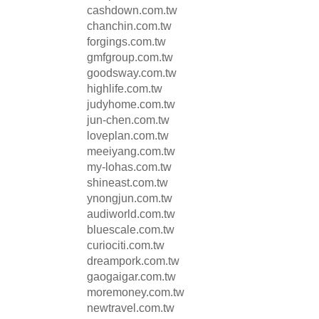
cashdown.com.tw
chanchin.com.tw
forgings.com.tw
gmfgroup.com.tw
goodsway.com.tw
highlife.com.tw
judyhome.com.tw
jun-chen.com.tw
loveplan.com.tw
meeiyang.com.tw
my-lohas.com.tw
shineast.com.tw
ynongjun.com.tw
audiworld.com.tw
bluescale.com.tw
curiociti.com.tw
dreampork.com.tw
gaogaigar.com.tw
moremoney.com.tw
newtravel.com.tw