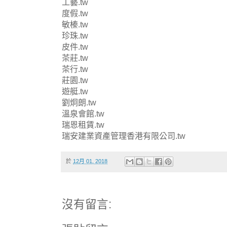
工藝.tw
度假.tw
敏榛.tw
珍珠.tw
皮件.tw
茶莊.tw
茶行.tw
莊園.tw
遊艇.tw
劉炯朗.tw
溫泉會館.tw
瑞恩租賃.tw
瑞安建業資產管理香港有限公司.tw
於
12月 01, 2018
沒有留言: