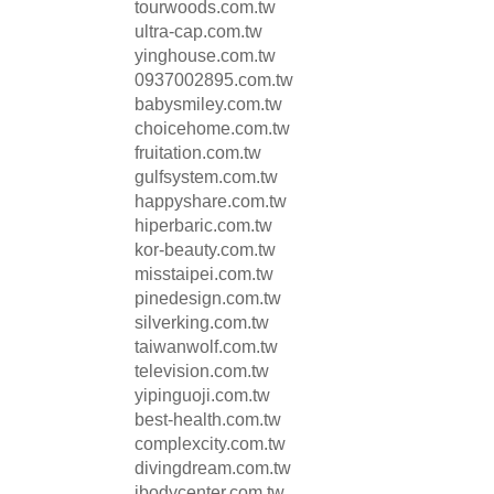
tourwoods.com.tw
ultra-cap.com.tw
yinghouse.com.tw
0937002895.com.tw
babysmiley.com.tw
choicehome.com.tw
fruitation.com.tw
gulfsystem.com.tw
happyshare.com.tw
hiperbaric.com.tw
kor-beauty.com.tw
misstaipei.com.tw
pinedesign.com.tw
silverking.com.tw
taiwanwolf.com.tw
television.com.tw
yipinguoji.com.tw
best-health.com.tw
complexcity.com.tw
divingdream.com.tw
ibodycenter.com.tw