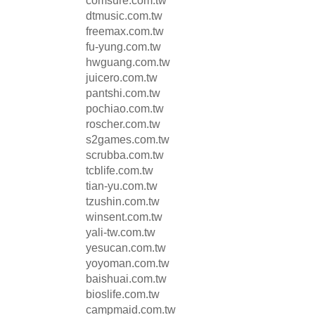
comsure.com.tw
dtmusic.com.tw
freemax.com.tw
fu-yung.com.tw
hwguang.com.tw
juicero.com.tw
pantshi.com.tw
pochiao.com.tw
roscher.com.tw
s2games.com.tw
scrubba.com.tw
tcblife.com.tw
tian-yu.com.tw
tzushin.com.tw
winsent.com.tw
yali-tw.com.tw
yesucan.com.tw
yoyoman.com.tw
baishuai.com.tw
bioslife.com.tw
campmaid.com.tw