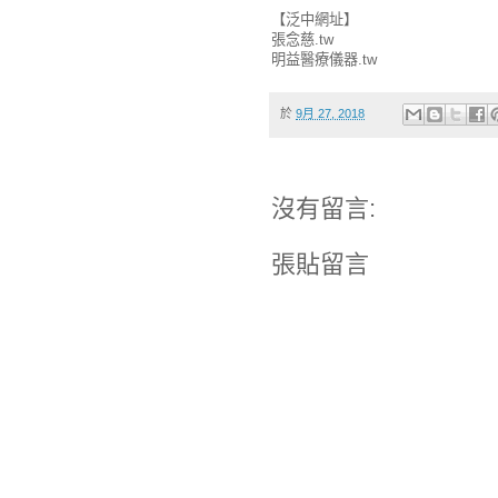
【泛中網址】
張念慈.tw
明益醫療儀器.tw
於
9月 27, 2018
沒有留言:
張貼留言