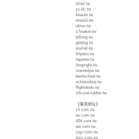
tshsf.tw
ys-dc.tw
beaute.tw
ehost5.tw
idrive.tw
17maker.tw
biltong.tw
gtrblog.tw
journal.tw
tklpano.tw
reporter.tw
longsight.tw
manhelper.tw
bestschool.tw
octopusbuy.tw
flightdealo.tw
silicone-rubber.tw
【屬英網址】
c5.com.tw
wv.com.tw
404.com.tw
aie.com.tw
coyi.com.tw
tpvc.com.tw