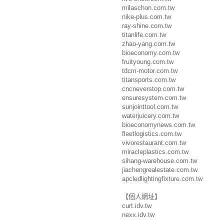
milaschon.com.tw
nike-plus.com.tw
ray-shine.com.tw
titanlife.com.tw
zhao-yang.com.tw
bioeconomy.com.tw
fruityoung.com.tw
tdcm-motor.com.tw
titansports.com.tw
cncneverstop.com.tw
ensuresystem.com.tw
sunjointtool.com.tw
waterjuicery.com.tw
bioeconomynews.com.tw
fleetlogistics.com.tw
vivorestaurant.com.tw
miracleplastics.com.tw
sihang-warehouse.com.tw
jiachengrealestate.com.tw
apcledlightingfixture.com.tw
【個人網址】
curt.idv.tw
nexx.idv.tw