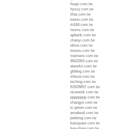
huayi.com.tw
hyszy.com.tw
ithai.com.tw
lowoo.com.tw
rh168.com.tw
rooms.com.tw
apbank.com.tw
chanyi.com.tw
idrive.com.tw
inosou.com.tw
mamami.com.tw
9562083.com.tw
atworks.com.tw
gtrblog.com.tw
infavor.com.tw
teching.com.tw
82828857.com.tw
nicework.com.tw
pppppppp.com.tw
shangyii.com.tw
tc-green.com.tw
amalieoil.com.tw
jieleting.com.tw
kaisquare.com.tw
live-show.com.tw