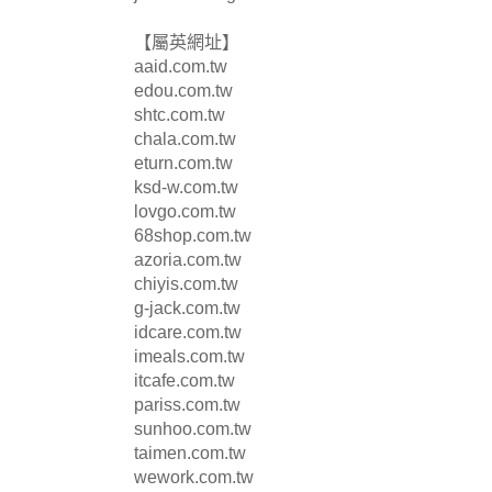
【屬英網址】
aaid.com.tw
edou.com.tw
shtc.com.tw
chala.com.tw
eturn.com.tw
ksd-w.com.tw
lovgo.com.tw
68shop.com.tw
azoria.com.tw
chiyis.com.tw
g-jack.com.tw
idcare.com.tw
imeals.com.tw
itcafe.com.tw
pariss.com.tw
sunhoo.com.tw
taimen.com.tw
wework.com.tw