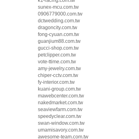
k1-racing.com.tw
sunex-mcu.com.tw
0906779000.com.tw
dctwedding.com.tw
dragoncity.com.tw
fong-cyuan.com.tw
guanjium88.com.tw
gucci-shop.com.tw
petclipper.com.tw
vote-ttime.com.tw
amy-jewelry.com.tw
chiper-cctv.com.tw
fy-interior.com.tw
kuani-group.com.tw
mawebcenter.com.tw
nakedmarket.com.tw
seaviewfarm.com.tw
speedyclear.com.tw
swan-window.com.tw
umamisavory.com.tw
awesome-team.com.tw