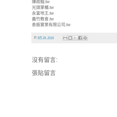
陳政翰.tw
光頭掌櫃.tw
永富地王.tw
義竹教會.tw
泰振實業有限公司.tw
於
8月 28, 2018
沒有留言:
張貼留言