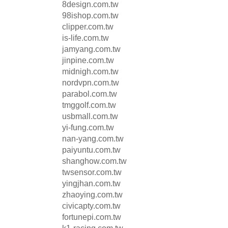
8design.com.tw
98ishop.com.tw
clipper.com.tw
is-life.com.tw
jamyang.com.tw
jinpine.com.tw
midnigh.com.tw
nordvpn.com.tw
parabol.com.tw
tmggolf.com.tw
usbmall.com.tw
yi-fung.com.tw
nan-yang.com.tw
paiyuntu.com.tw
shanghow.com.tw
twsensor.com.tw
yingjhan.com.tw
zhaoying.com.tw
civicapty.com.tw
fortunepi.com.tw