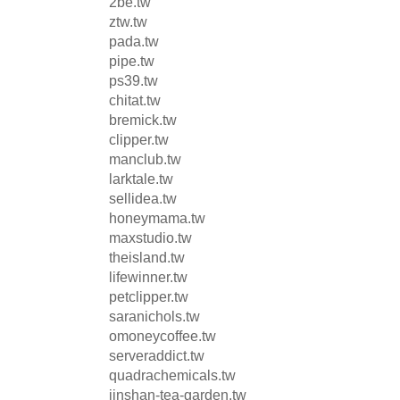
2be.tw
ztw.tw
pada.tw
pipe.tw
ps39.tw
chitat.tw
bremick.tw
clipper.tw
manclub.tw
larktale.tw
sellidea.tw
honeymama.tw
maxstudio.tw
theisland.tw
lifewinner.tw
petclipper.tw
saranichols.tw
omoneycoffee.tw
serveraddict.tw
quadrachemicals.tw
jinshan-tea-garden.tw