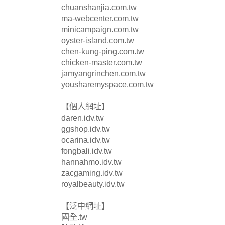
chuanshanjia.com.tw
ma-webcenter.com.tw
minicampaign.com.tw
oyster-island.com.tw
chen-kung-ping.com.tw
chicken-master.com.tw
jamyangrinchen.com.tw
yousharemyspace.com.tw
【個人網址】
daren.idv.tw
ggshop.idv.tw
ocarina.idv.tw
fongbali.idv.tw
hannahmo.idv.tw
zacgaming.idv.tw
royalbeauty.idv.tw
【泛中網址】
國全.tw