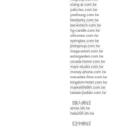
xiang-ai.com.tw
yafu-tec.com.tw
yenfoung.com.tw
beefjerky.com.tw
eecextech.com.tw
hg-candle.com.tw
silicones.com.tw
springtex.com.tw
jirehgroup.com.tw
mega-union.com.tw
astergarden.com.tw
cicada-home.com.tw
mars-studio.com.tw
money-phone.com.tw
mecedes-limo.com.tw
kingdom-hotel.com.tw
marketlife8th.com.tw
taiwan-jiudian.com.tw
【個人網址】
annie.idv.tw
hala168.idv.tw
【泛中網址】