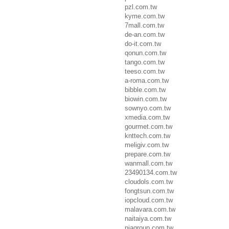
pzl.com.tw
kyme.com.tw
7mall.com.tw
de-an.com.tw
do-it.com.tw
qonun.com.tw
tango.com.tw
teeso.com.tw
a-roma.com.tw
bibble.com.tw
biowin.com.tw
sownyo.com.tw
xmedia.com.tw
gourmet.com.tw
knttech.com.tw
meligiv.com.tw
prepare.com.tw
wanmall.com.tw
23490134.com.tw
cloudols.com.tw
fongtsun.com.tw
iopcloud.com.tw
malavara.com.tw
naitaiya.com.tw
niagroup.com.tw