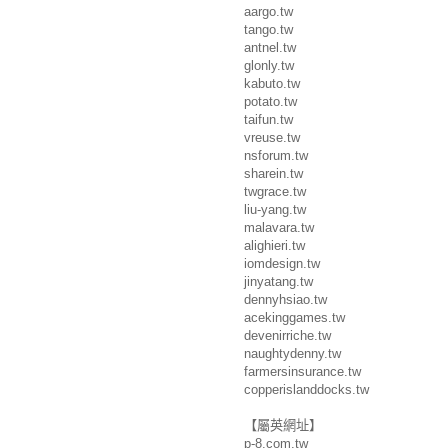
aargo.tw
tango.tw
antnel.tw
glonly.tw
kabuto.tw
potato.tw
taifun.tw
vreuse.tw
nsforum.tw
sharein.tw
twgrace.tw
liu-yang.tw
malavara.tw
alighieri.tw
iomdesign.tw
jinyatang.tw
dennyhsiao.tw
acekinggames.tw
devenirriche.tw
naughtydenny.tw
farmersinsurance.tw
copperislanddocks.tw
【屬英網址】
p-8.com.tw