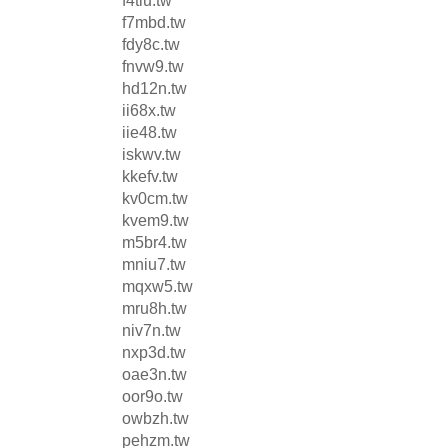
f4tiu.tw
f7mbd.tw
fdy8c.tw
fnvw9.tw
hd12n.tw
ii68x.tw
iie48.tw
iskwv.tw
kkefv.tw
kv0cm.tw
kvem9.tw
m5br4.tw
mniu7.tw
mqxw5.tw
mru8h.tw
niv7n.tw
nxp3d.tw
oae3n.tw
oor9o.tw
owbzh.tw
pehzm.tw