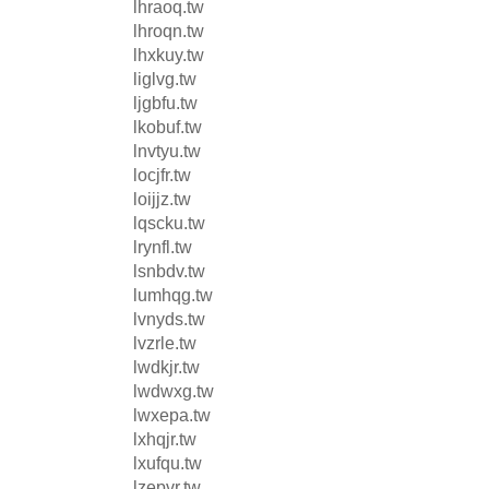
lhraoq.tw
lhroqn.tw
lhxkuy.tw
liglvg.tw
ljgbfu.tw
lkobuf.tw
lnvtyu.tw
locjfr.tw
loijjz.tw
lqscku.tw
lrynfl.tw
lsnbdv.tw
lumhqg.tw
lvnyds.tw
lvzrle.tw
lwdkjr.tw
lwdwxg.tw
lwxepa.tw
lxhqjr.tw
lxufqu.tw
lzepvr.tw