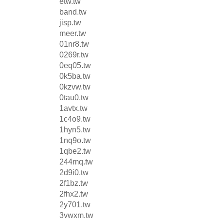
etw.tw
band.tw
jisp.tw
meer.tw
01nr8.tw
0269r.tw
0eq05.tw
0k5ba.tw
0kzvw.tw
0tau0.tw
1avtx.tw
1c4o9.tw
1hyn5.tw
1nq9o.tw
1qbe2.tw
244mq.tw
2d9i0.tw
2f1bz.tw
2fhx2.tw
2y701.tw
3vwxm.tw