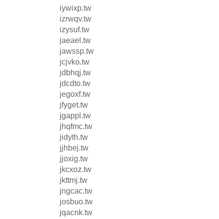
iywixp.tw
izrwqv.tw
izysuf.tw
jaeael.tw
jawssp.tw
jcjvko.tw
jdbhqj.tw
jdcdto.tw
jegoxf.tw
jfyget.tw
jgappl.tw
jhqfmc.tw
jidyth.tw
jjhbej.tw
jjoxig.tw
jkcxoz.tw
jkttmj.tw
jngcac.tw
josbuo.tw
jqacnk.tw