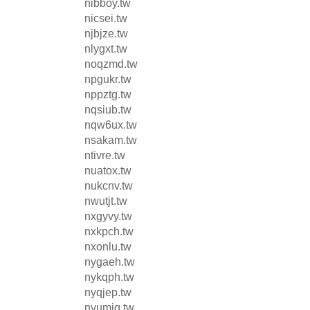
nibboy.tw
nicsei.tw
njbjze.tw
nlygxt.tw
noqzmd.tw
npgukr.tw
nppztg.tw
nqsiub.tw
nqw6ux.tw
nsakam.tw
ntivre.tw
nuatox.tw
nukcnv.tw
nwutjt.tw
nxgyvy.tw
nxkpch.tw
nxonlu.tw
nygaeh.tw
nykqph.tw
nyqjep.tw
nyumjq.tw