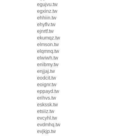
egujvu.tw
egxinz.tw
ehhiin.tw
ehyflv.tw
ejnrtf.tw
ekumqz.tw
elmson.tw
elqmnq.tw
elwiwh.tw
enibmy.tw
enjjaj.tw
eodcit.tw
eoignr.tw
eppayd.tw
erihvs.tw
eskssk.tw
etsiiz.tw
evcyhl.tw
evdmhq.tw
evjkjp.tw