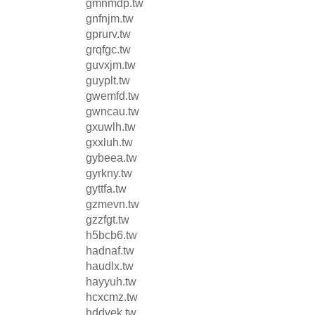
gmnmdp.tw
gnfnjm.tw
gprurv.tw
grqfgc.tw
guvxjm.tw
guyplt.tw
gwemfd.tw
gwncau.tw
gxuwlh.tw
gxxluh.tw
gybeea.tw
gyrkny.tw
gyttfa.tw
gzmevn.tw
gzzfgt.tw
h5bcb6.tw
hadnaf.tw
haudlx.tw
hayyuh.tw
hcxcmz.tw
hddvek.tw