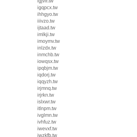
igjvfr.tw
igqpcx.tw
ihhgyo.tw
iiivzo.tw
ijtaad.tw
imlkji.tw
imoymv.tw
inlzdx.tw
inmchb.tw
iowqsx.tw
ipqbjm.tw
iqdorj.tw
iqqyzh.tw
irjmnq.tw
irjrkn.tw
islxwr.tw
itlnpm.tw
ivglmn.tw
ivhfuz.tw
iwevxf.tw
iwzkfb.tw