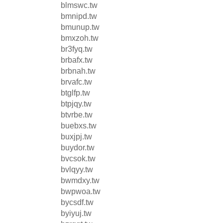
blmswc.tw
bmnipd.tw
bmunup.tw
bmxzoh.tw
br3fyq.tw
brbafx.tw
brbnah.tw
brvafc.tw
btglfp.tw
btpjqy.tw
btvrbe.tw
buebxs.tw
buxjpj.tw
buydor.tw
bvcsok.tw
bvlqyy.tw
bwmdxy.tw
bwpwoa.tw
bycsdf.tw
byiyuj.tw