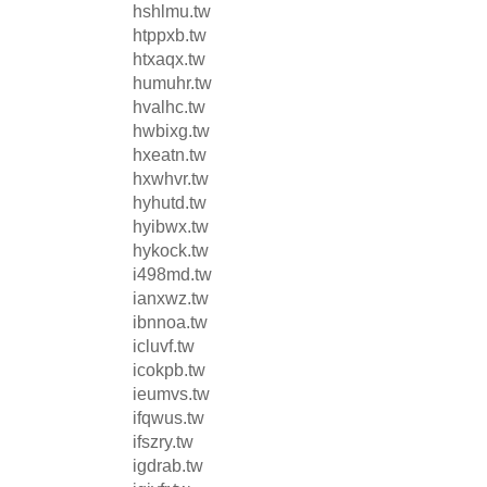
hshlmu.tw
htppxb.tw
htxaqx.tw
humuhr.tw
hvalhc.tw
hwbixg.tw
hxeatn.tw
hxwhvr.tw
hyhutd.tw
hyibwx.tw
hykock.tw
i498md.tw
ianxwz.tw
ibnnoa.tw
icluvf.tw
icokpb.tw
ieumvs.tw
ifqwus.tw
ifszry.tw
igdrab.tw