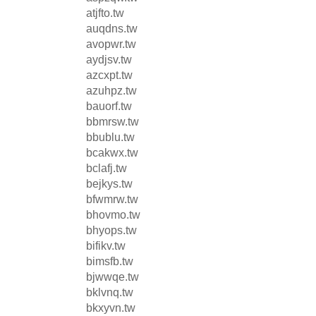
atjfto.tw
auqdns.tw
avopwr.tw
aydjsv.tw
azcxpt.tw
azuhpz.tw
bauorf.tw
bbmrsw.tw
bbublu.tw
bcakwx.tw
bclafj.tw
bejkys.tw
bfwmrw.tw
bhovmo.tw
bhyops.tw
bifikv.tw
bimsfb.tw
bjwwqe.tw
bklvnq.tw
bkxyvn.tw