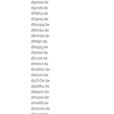
dgubar.tw
dgvsjb.tw
dhfbhy.tw
dhgrwj.tw
dhsopg.tw
dkkcku.tw
dknhyb.tw
dlbfqn.tw
dlsqyg.tw
dlybwr.tw
dlzzxk.tw
dmienr.tw
dnednc.tw
dohurv.tw
dp1h5e.tw
dpybku.tw
dqwpsi.tw
drhasw.tw
drrw66.tw
dsckms.tw