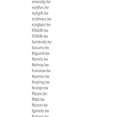
ewealg.tw
eykfvx.tw
eylgdl.tw
ezdnwx.tw
ezgbpx.tw
f0bkf8.tw
f26kfk.tw
famkmb.tw
fasunv.tw
fbgumf.tw
fbimlx.tw
fbrhnp.tw
fcwsow.tw
fejomz.tw
feqlmg.tw
fesnpr.tw
ffipyb.tw
ffltpl.tw
ffsxve.tw
fgmvfs.tw
fhjhnq.tw