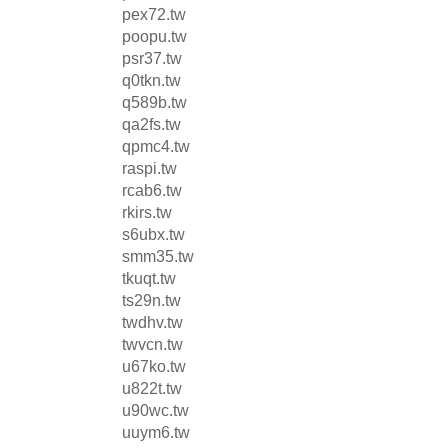
pex72.tw
poopu.tw
psr37.tw
q0tkn.tw
q589b.tw
qa2fs.tw
qpmc4.tw
raspi.tw
rcab6.tw
rkirs.tw
s6ubx.tw
smm35.tw
tkuqt.tw
ts29n.tw
twdhv.tw
twvcn.tw
u67ko.tw
u822t.tw
u90wc.tw
uuym6.tw