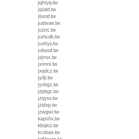
jqhryq.tw
jqiatd.tw
jtixod.tw
judwae.tw
juizrc.tw
jumcdk.tw
juvhyy.tw
jvbwaf.tw
jxjnsx.tw
jxnnnl.tw
jxqdcz.tw
jyifjr.tw
jyxbgz.tw
jzpbgc.tw
jzqysv.tw
jztdxp.tw
jzwgwr.tw
kapshx.tw
kbqkiz.tw
kcxbae.tw