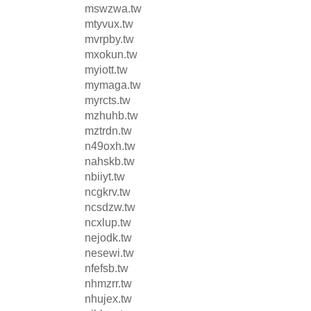
mswzwa.tw
mtyvux.tw
mvrpby.tw
mxokun.tw
myiott.tw
mymaga.tw
myrcts.tw
mzhuhb.tw
mztrdn.tw
n49oxh.tw
nahskb.tw
nbiiyt.tw
ncgkrv.tw
ncsdzw.tw
ncxlup.tw
nejodk.tw
nesewi.tw
nfefsb.tw
nhmzrr.tw
nhujex.tw