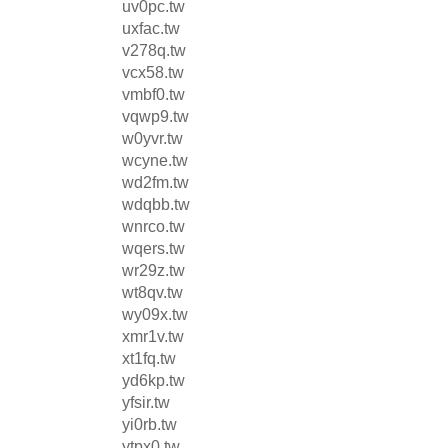
uv0pc.tw
uxfac.tw
v278q.tw
vcx58.tw
vmbf0.tw
vqwp9.tw
w0yvr.tw
wcyne.tw
wd2fm.tw
wdqbb.tw
wnrco.tw
wqers.tw
wr29z.tw
wt8qv.tw
wy09x.tw
xmr1v.tw
xt1fq.tw
yd6kp.tw
yfsir.tw
yi0rb.tw
ytpx0.tw