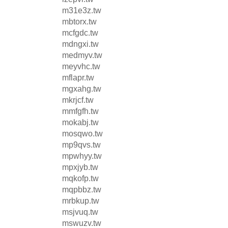
m31e3z.tw
mbtorx.tw
mcfgdc.tw
mdngxi.tw
medmyv.tw
meyvhc.tw
mflapr.tw
mgxahg.tw
mkrjcf.tw
mmfgfh.tw
mokabj.tw
mosqwo.tw
mp9qvs.tw
mpwhyy.tw
mpxjyb.tw
mqkofp.tw
mqpbbz.tw
mrbkup.tw
msjvuq.tw
mswuzv.tw