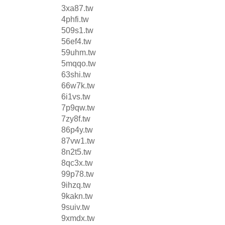
3xa87.tw
4phfi.tw
509s1.tw
56ef4.tw
59uhm.tw
5mqqo.tw
63shi.tw
66w7k.tw
6i1vs.tw
7p9qw.tw
7zy8f.tw
86p4y.tw
87vw1.tw
8n2t5.tw
8qc3x.tw
99p78.tw
9ihzq.tw
9kakn.tw
9suiv.tw
9xmdx.tw