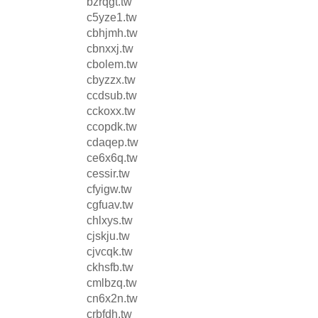
bzrqgt.tw
c5yze1.tw
cbhjmh.tw
cbnxxj.tw
cbolem.tw
cbyzzx.tw
ccdsub.tw
cckoxx.tw
ccopdk.tw
cdaqep.tw
ce6x6q.tw
cessir.tw
cfyigw.tw
cgfuav.tw
chlxys.tw
cjskju.tw
cjvcqk.tw
ckhsfb.tw
cmlbzq.tw
cn6x2n.tw
crbfdh.tw