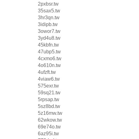
2pxbsr.tw
35sax5.tw
3hr3qn.tw
3idipb.tw
3owor7.tw
3yd4u8.tw
45kbfn.tw
47ubp5.tw
4cxmo6.tw
4o610n.tw
4ufzft.tw
4viaw6.tw
575exr.tw
59sq21.tw
5rpsap.tw
5sz8bd.tw
5z16mw.tw
62wkow.tw
69e74o.tw
6az95i.tw