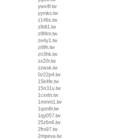
ywx4f.tw
yymks.tw
z146x.tw
z9dt1.tw
z9f4m.tw
ze4y1.tw
zit9h.tw
zn3hk.tw
zx20r.tw
zzwsk.tw
0z22p4.tw
15k4fe.tw
15n31u.tw
1cxxtn.tw
1mmnt1.tw
1qxn8r.tw
1qy057.tw
25z6n6.tw
2frs97.tw
2mpeva.tw