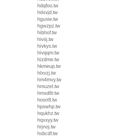
hdqfoo.tw
hdxvjd.tw
hgusie.tw
hgwzpz.tw
hibhof.tw
hiviij.tw
hivkys.tw
hivqqm.tw
hizdme.tw
hkmeup.tw
hlxvzj.tw
hm4mvy.tw
hmuzel.tw
hmxd8r.tw
hosrr8.tw
hpswhp.tw
hqukhz.tw
hqxxyy.tw
hrjnoj.tw
hsbcdf.tw