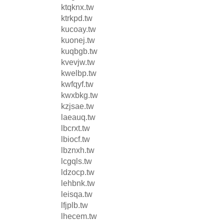
ktqknx.tw
ktrkpd.tw
kucoay.tw
kuonej.tw
kuqbgb.tw
kvevjw.tw
kwelbp.tw
kwfqyf.tw
kwxbkg.tw
kzjsae.tw
laeauq.tw
lbcrxt.tw
lbiocf.tw
lbznxh.tw
lcgqls.tw
ldzocp.tw
lehbnk.tw
leisqa.tw
lfjplb.tw
lhecem.tw