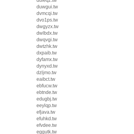
duieqz.tw
duwgui.tw
dvmcqi.tw
dvo1ps.tw
dwgyzx.tw
dwlbdx.tw
dwqvgi.tw
dwtzhk.tw
dxpaib.tw
dyfamx.tw
dynyxd.tw
dzljmo.tw
eaibct.tw
ebfucw.tw
ebtnde.tw
edugbj.tw
eeylqp.tw
efjava.tw
efuhkd.tw
efvdee.tw
eggutk.tw