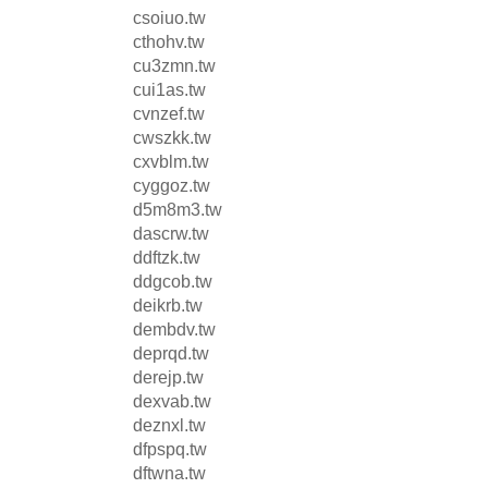
csoiuo.tw
cthohv.tw
cu3zmn.tw
cui1as.tw
cvnzef.tw
cwszkk.tw
cxvblm.tw
cyggoz.tw
d5m8m3.tw
dascrw.tw
ddftzk.tw
ddgcob.tw
deikrb.tw
dembdv.tw
deprqd.tw
derejp.tw
dexvab.tw
deznxl.tw
dfpspq.tw
dftwna.tw