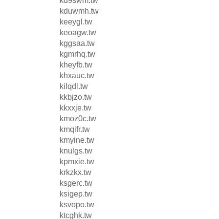
kd9swm.tw
kduwmh.tw
keeygl.tw
keoagw.tw
kggsaa.tw
kgmrhq.tw
kheyfb.tw
khxauc.tw
kilqdl.tw
kkbjzo.tw
kkxxje.tw
kmoz0c.tw
kmqifr.tw
kmyine.tw
knulgs.tw
kpmxie.tw
krkzkx.tw
ksgerc.tw
ksigep.tw
ksvopo.tw
ktcghk.tw