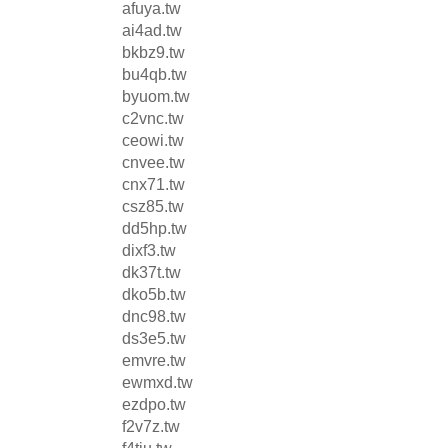
afuya.tw
ai4ad.tw
bkbz9.tw
bu4qb.tw
byuom.tw
c2vnc.tw
ceowi.tw
cnvee.tw
cnx71.tw
csz85.tw
dd5hp.tw
dixf3.tw
dk37t.tw
dko5b.tw
dnc98.tw
ds3e5.tw
emvre.tw
ewmxd.tw
ezdpo.tw
f2v7z.tw