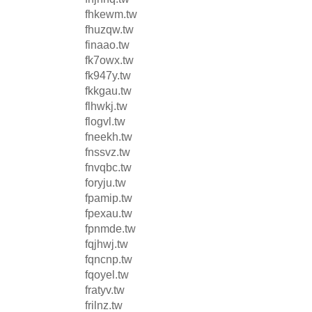
fhkewm.tw
fhuzqw.tw
finaao.tw
fk7owx.tw
fk947y.tw
fkkgau.tw
flhwkj.tw
flogvl.tw
fneekh.tw
fnssvz.tw
fnvqbc.tw
foryju.tw
fpamip.tw
fpexau.tw
fpnmde.tw
fqjhwj.tw
fqncnp.tw
fqoyel.tw
fratyv.tw
frilnz.tw