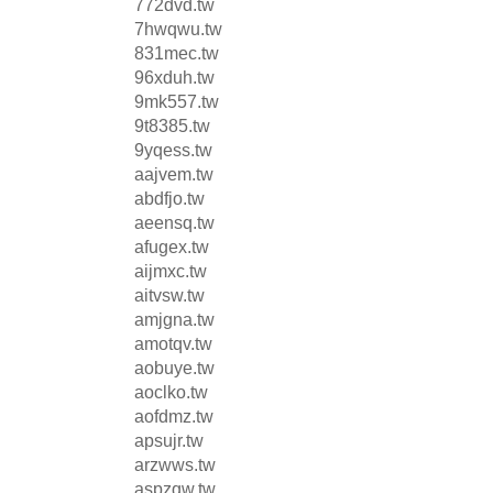
772dvd.tw
7hwqwu.tw
831mec.tw
96xduh.tw
9mk557.tw
9t8385.tw
9yqess.tw
aajvem.tw
abdfjo.tw
aeensq.tw
afugex.tw
aijmxc.tw
aitvsw.tw
amjgna.tw
amotqv.tw
aobuye.tw
aoclko.tw
aofdmz.tw
apsujr.tw
arzwws.tw
aspzqw.tw