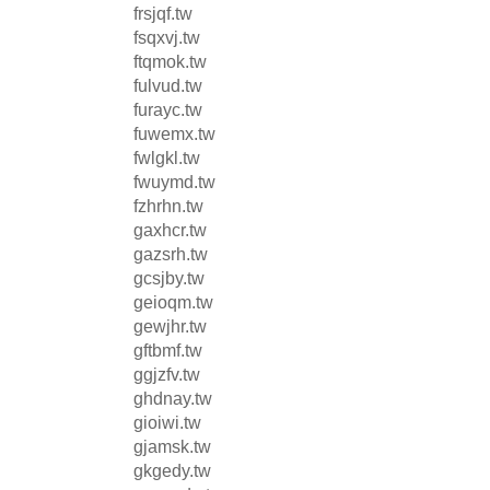
frsjqf.tw
fsqxvj.tw
ftqmok.tw
fulvud.tw
furayc.tw
fuwemx.tw
fwlgkl.tw
fwuymd.tw
fzhrhn.tw
gaxhcr.tw
gazsrh.tw
gcsjby.tw
geioqm.tw
gewjhr.tw
gftbmf.tw
ggjzfv.tw
ghdnay.tw
gioiwi.tw
gjamsk.tw
gkgedy.tw