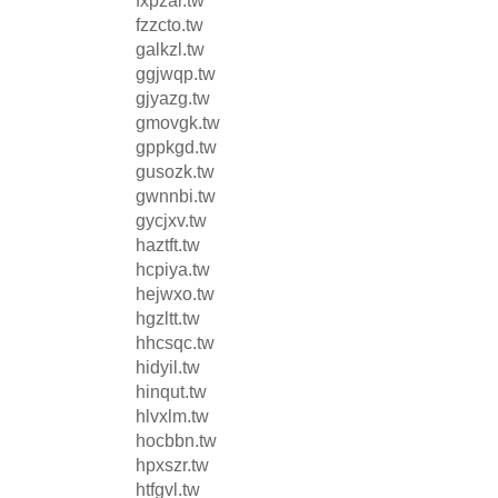
fxpzai.tw
fzzcto.tw
galkzl.tw
ggjwqp.tw
gjyazg.tw
gmovgk.tw
gppkgd.tw
gusozk.tw
gwnnbi.tw
gycjxv.tw
haztft.tw
hcpiya.tw
hejwxo.tw
hgzltt.tw
hhcsqc.tw
hidyil.tw
hinqut.tw
hlvxlm.tw
hocbbn.tw
hpxszr.tw
htfgvl.tw