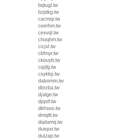
bqtugl.tw
bzptkg.tw
cacmqr.tw
ceerhm.tw
cexvql.tw
choqhm.tw
cicjxl.tw
ckfmyr.tw
ckouyb.tw
cqijfg.tw
csykkp.tw
dabomm.tw
dbrzba.tw
djatge.tw
djqslf.tw
dkhsoo.tw
dmqttt.tw
dqdamq.tw
duepxr.tw
dulzap.tw