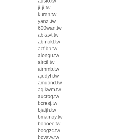
ausio.tw
ji-ji.tw
kuren.tw
yanzi.tw
600wan.tw
abkavt.tw
abmokt.tw
acflbp.tw
aionqu.tw
airctl.tw
airnmb.tw
ajudyh.tw
amuond.tw
aqikwm.tw
aucroq.tw
bcresj.tw
bjaljh.tw
bmamoy.tw
boboec.tw
boogzc.tw
bpysvy.tw