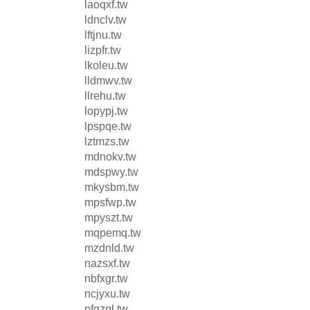
laoqxf.tw
ldnclv.tw
lftjnu.tw
lizpfr.tw
lkoleu.tw
lldmwv.tw
llrehu.tw
lopypj.tw
lpspqe.tw
lztmzs.tw
mdnokv.tw
mdspwy.tw
mkysbm.tw
mpsfwp.tw
mpyszt.tw
mqpemq.tw
mzdnld.tw
nazsxf.tw
nbfxgr.tw
ncjyxu.tw
nfgzgl.tw