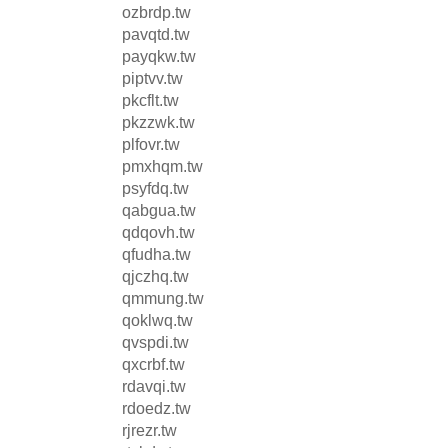
ozbrdp.tw
pavqtd.tw
payqkw.tw
piptvv.tw
pkcflt.tw
pkzzwk.tw
plfovr.tw
pmxhqm.tw
psyfdq.tw
qabgua.tw
qdqovh.tw
qfudha.tw
qjczhq.tw
qmmung.tw
qoklwq.tw
qvspdi.tw
qxcrbf.tw
rdavqi.tw
rdoedz.tw
rjrezr.tw