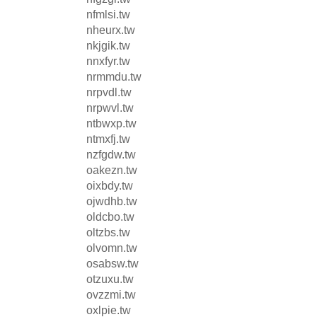
nfmlsi.tw
nheurx.tw
nkjgik.tw
nnxfyr.tw
nrmmdu.tw
nrpvdl.tw
nrpwvl.tw
ntbwxp.tw
ntmxfj.tw
nzfgdw.tw
oakezn.tw
oixbdy.tw
ojwdhb.tw
oldcbo.tw
oltzbs.tw
olvomn.tw
osabsw.tw
otzuxu.tw
ovzzmi.tw
oxlpie.tw