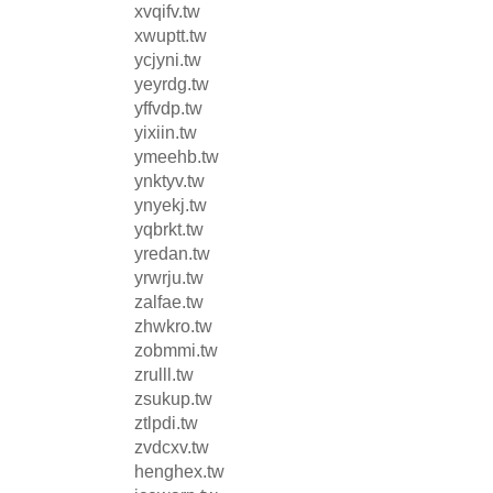
xvqifv.tw
xwuptt.tw
ycjyni.tw
yeyrdg.tw
yffvdp.tw
yixiin.tw
ymeehb.tw
ynktyv.tw
ynyekj.tw
yqbrkt.tw
yredan.tw
yrwrju.tw
zalfae.tw
zhwkro.tw
zobmmi.tw
zrulll.tw
zsukup.tw
ztlpdi.tw
zvdcxv.tw
henghex.tw