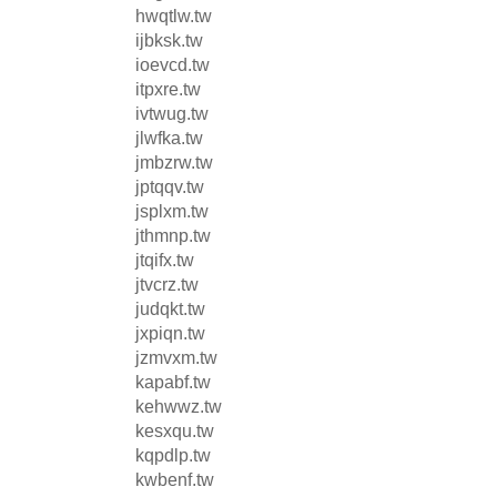
hwqtlw.tw
ijbksk.tw
ioevcd.tw
itpxre.tw
ivtwug.tw
jlwfka.tw
jmbzrw.tw
jptqqv.tw
jsplxm.tw
jthmnp.tw
jtqifx.tw
jtvcrz.tw
judqkt.tw
jxpiqn.tw
jzmvxm.tw
kapabf.tw
kehwwz.tw
kesxqu.tw
kqpdlp.tw
kwbenf.tw