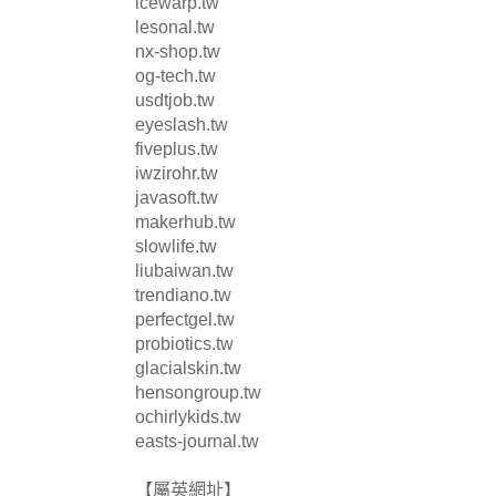
icewarp.tw
lesonal.tw
nx-shop.tw
og-tech.tw
usdtjob.tw
eyeslash.tw
fiveplus.tw
iwzirohr.tw
javasoft.tw
makerhub.tw
slowlife.tw
liubaiwan.tw
trendiano.tw
perfectgel.tw
probiotics.tw
glacialskin.tw
hensongroup.tw
ochirlykids.tw
easts-journal.tw
【屬英網址】