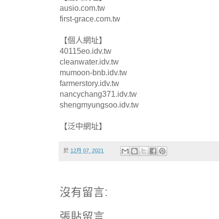
ausio.com.tw
first-grace.com.tw
【個人網址】
40115eo.idv.tw
cleanwater.idv.tw
mumoon-bnb.idv.tw
farmerstory.idv.tw
nancychang371.idv.tw
shengmyungsoo.idv.tw
【泛中網址】
於
12月 07, 2021
沒有留言:
張貼留言