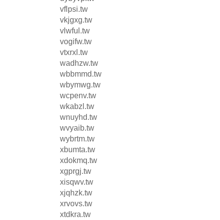
vflpsi.tw
vkjgxg.tw
vlwful.tw
vogifw.tw
vtxrxl.tw
wadhzw.tw
wbbmmd.tw
wbymwg.tw
wcpenv.tw
wkabzl.tw
wnuyhd.tw
wvyaib.tw
wybrtm.tw
xbumta.tw
xdokmq.tw
xgprgj.tw
xisqwv.tw
xjqhzk.tw
xrvovs.tw
xtdkra.tw