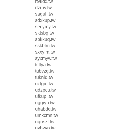
rtvkdx.tw
rtzrhv.tw
sagull.tw
sdxkup.tw
secymy.tw
sktsbg.tw
spkkuq.tw
sskblm.tw
sxxyim.tw
syxmyw.tw
tcftya.tw
tubvzg.tw
tuknid.tw
ucfgiu.tw
udzpcu.tw
ufkupi.tw
uggiyh.tw
uhabdq.tw
umkcmn.tw
uquszt.tw
uybyvp.tw