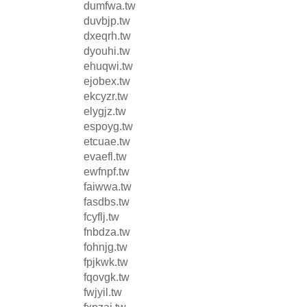
dumfwa.tw
duvbjp.tw
dxeqrh.tw
dyouhi.tw
ehuqwi.tw
ejobex.tw
ekcyzr.tw
elygjz.tw
espoyg.tw
etcuae.tw
evaefl.tw
ewfnpf.tw
faiwwa.tw
fasdbs.tw
fcyflj.tw
fnbdza.tw
fohnjg.tw
fpjkwk.tw
fqovgk.tw
fwjyil.tw