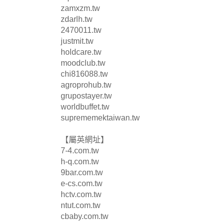
zamxzm.tw
zdarlh.tw
2470011.tw
justmit.tw
holdcare.tw
moodclub.tw
chi816088.tw
agroprohub.tw
grupostayer.tw
worldbuffet.tw
suprememektaiwan.tw
【屬英網址】
7-4.com.tw
h-q.com.tw
9bar.com.tw
e-cs.com.tw
hctv.com.tw
ntut.com.tw
cbaby.com.tw