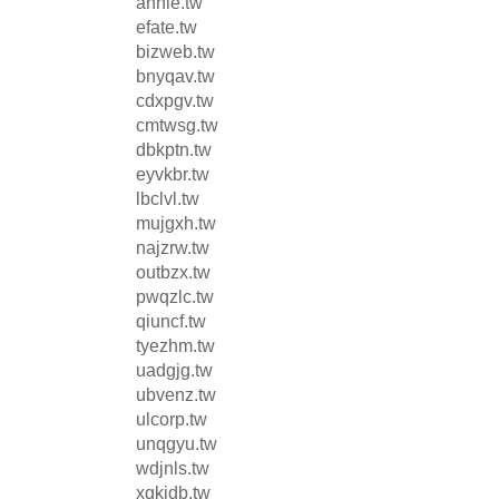
annie.tw
efate.tw
bizweb.tw
bnyqav.tw
cdxpgv.tw
cmtwsg.tw
dbkptn.tw
eyvkbr.tw
lbclvl.tw
mujgxh.tw
najzrw.tw
outbzx.tw
pwqzlc.tw
qiuncf.tw
tyezhm.tw
uadgjg.tw
ubvenz.tw
ulcorp.tw
unqgyu.tw
wdjnls.tw
xqkidb.tw