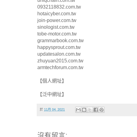
uniqchain.com.tw
0932118832.com.tw
hotaicyber.com.tw
join-power.com.tw
sinologist.com.tw
tobe-motor.com.tw
grammarbook.com.tw
happysprout.com.tw
updatesalon.com.tw
zhuyuan2015.com.tw
armtechforum.com.tw
【個人網址】
【泛中網址】
於
11月 04, 2021
沒有留言: