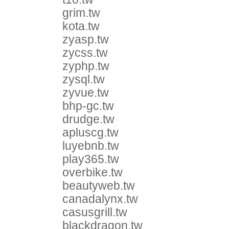
grim.tw
kota.tw
zyasp.tw
zycss.tw
zyphp.tw
zysql.tw
zyvue.tw
bhp-gc.tw
drudge.tw
apluscg.tw
luyebnb.tw
play365.tw
overbike.tw
beautyweb.tw
canadalynx.tw
casusgrill.tw
blackdragon.tw