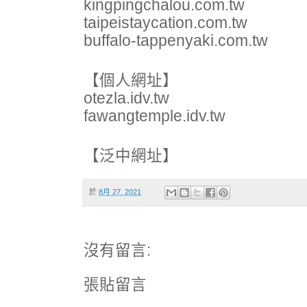
kingpingchalou.com.tw
taipeistaycation.com.tw
buffalo-tappenyaki.com.tw
【個人網址】
otezla.idv.tw
fawangtemple.idv.tw
【泛中網址】
於
8月 27, 2021
沒有留言:
張貼留言