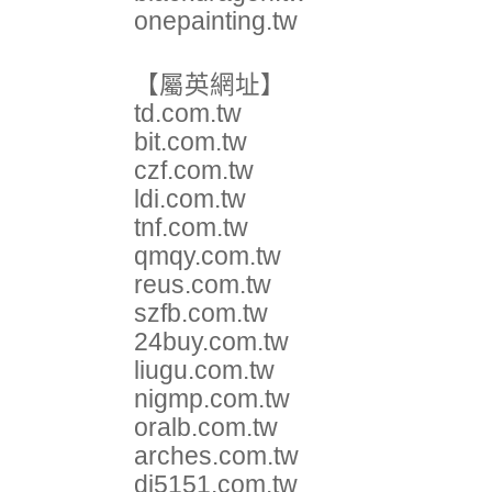
onepainting.tw
【屬英網址】
td.com.tw
bit.com.tw
czf.com.tw
ldi.com.tw
tnf.com.tw
qmqy.com.tw
reus.com.tw
szfb.com.tw
24buy.com.tw
liugu.com.tw
nigmp.com.tw
oralb.com.tw
arches.com.tw
dj5151.com.tw