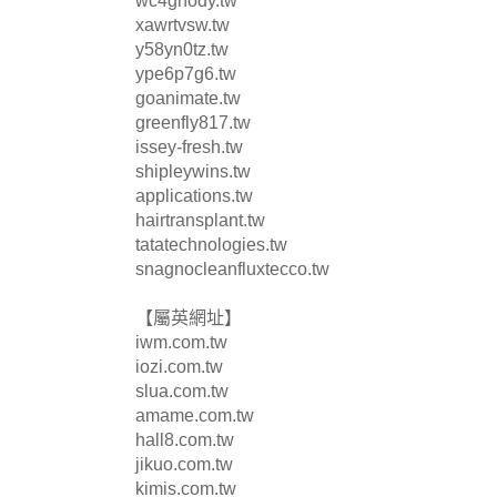
wc4ghody.tw
xawrtvsw.tw
y58yn0tz.tw
ype6p7g6.tw
goanimate.tw
greenfly817.tw
issey-fresh.tw
shipleywins.tw
applications.tw
hairtransplant.tw
tatatechnologies.tw
snagnocleanfluxtecco.tw
【屬英網址】
iwm.com.tw
iozi.com.tw
slua.com.tw
amame.com.tw
hall8.com.tw
jikuo.com.tw
kimis.com.tw