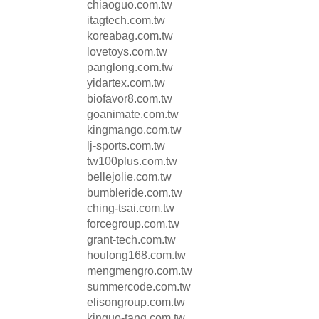
chiaoguo.com.tw
itagtech.com.tw
koreabag.com.tw
lovetoys.com.tw
panglong.com.tw
yidartex.com.tw
biofavor8.com.tw
goanimate.com.tw
kingmango.com.tw
lj-sports.com.tw
tw100plus.com.tw
bellejolie.com.tw
bumbleride.com.tw
ching-tsai.com.tw
forcegroup.com.tw
grant-tech.com.tw
houlong168.com.tw
mengmengro.com.tw
summercode.com.tw
elisongroup.com.tw
kinguo-tang.com.tw