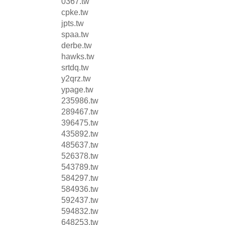
0367.tw
cpke.tw
jpts.tw
spaa.tw
derbe.tw
hawks.tw
srtdq.tw
y2qrz.tw
ypage.tw
235986.tw
289467.tw
396475.tw
435892.tw
485637.tw
526378.tw
543789.tw
584297.tw
584936.tw
592437.tw
594832.tw
648253.tw