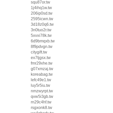
squ87or.tw
1j4ihq1w.tw
206ip0sd.tw
2595icwn.tw
3d18z0q6.tw
3n0tuo2r.tw
5xvxi78k.tw
6d9bmqxb.tw
8f9pdvgn.tw
citygift.tw
ex7tjgsx.tw
fmr29xhe.tw
g07xmzaj.tw
koreabag.tw
lefc49e1.tw
luy5r5iu.tw
nmzwyrpt.tw
qvw5i3gb.tw
rn29c4hf.tw
rsgxonk8.tw