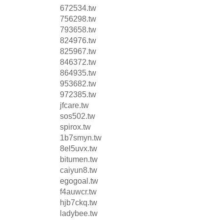
672534.tw
756298.tw
793658.tw
824976.tw
825967.tw
846372.tw
864935.tw
953682.tw
972385.tw
jfcare.tw
sos502.tw
spirox.tw
1b7smyn.tw
8el5uvx.tw
bitumen.tw
caiyun8.tw
egogoal.tw
f4auwcr.tw
hjb7ckq.tw
ladybee.tw