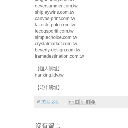
neversummer.com.tw
shipleywins.com.tw
canvas-print.com.tw
lacoste-polo.com.tw
lecoqsportif.com.tw
simplechoice.com.tw
crystalmarket.com.tw
beverly-design.com.tw
framedestination.com.tw
【個人網址】
nanxing.idv.tw
【泛中網址】
於
7月 10, 2021
沒有留言: