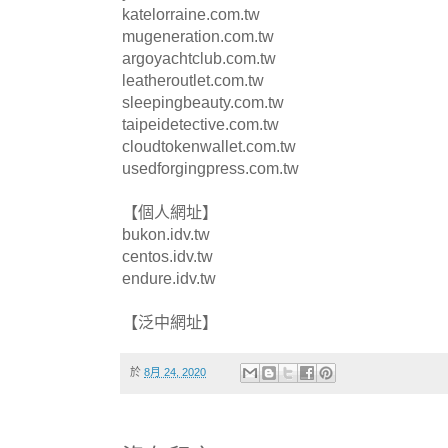
katelorraine.com.tw
mugeneration.com.tw
argoyachtclub.com.tw
leatheroutlet.com.tw
sleepingbeauty.com.tw
taipeidetective.com.tw
cloudtokenwallet.com.tw
usedforgingpress.com.tw
【個人網址】
bukon.idv.tw
centos.idv.tw
endure.idv.tw
【泛中網址】
於
8月 24, 2020