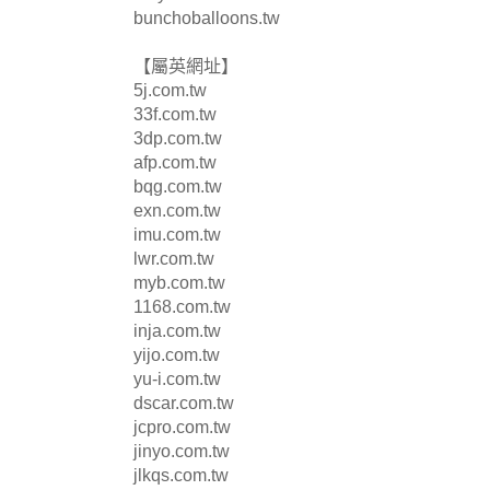
bunchoballoons.tw
【屬英網址】
5j.com.tw
33f.com.tw
3dp.com.tw
afp.com.tw
bqg.com.tw
exn.com.tw
imu.com.tw
lwr.com.tw
myb.com.tw
1168.com.tw
inja.com.tw
yijo.com.tw
yu-i.com.tw
dscar.com.tw
jcpro.com.tw
jinyo.com.tw
jlkqs.com.tw