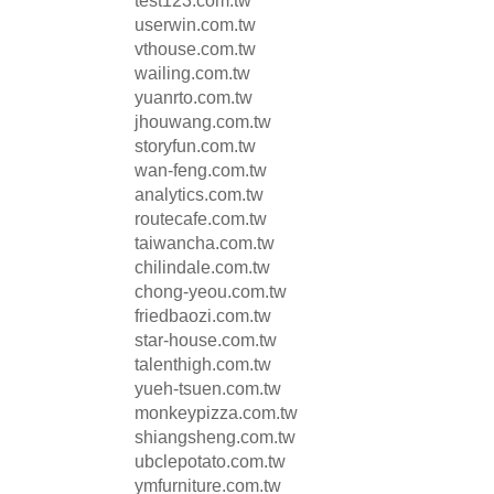
test123.com.tw
userwin.com.tw
vthouse.com.tw
wailing.com.tw
yuanrto.com.tw
jhouwang.com.tw
storyfun.com.tw
wan-feng.com.tw
analytics.com.tw
routecafe.com.tw
taiwancha.com.tw
chilindale.com.tw
chong-yeou.com.tw
friedbaozi.com.tw
star-house.com.tw
talenthigh.com.tw
yueh-tsuen.com.tw
monkeypizza.com.tw
shiangsheng.com.tw
ubclepotato.com.tw
ymfurniture.com.tw