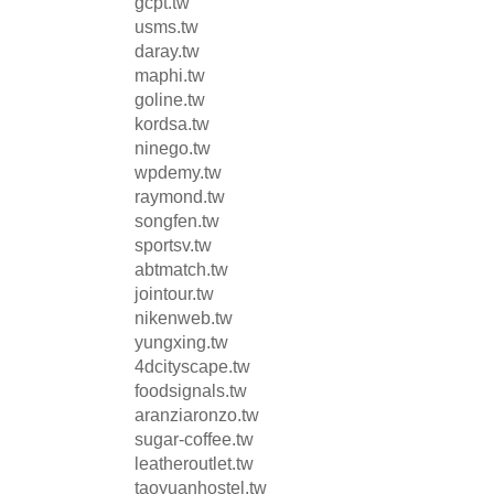
gcpt.tw
usms.tw
daray.tw
maphi.tw
goline.tw
kordsa.tw
ninego.tw
wpdemy.tw
raymond.tw
songfen.tw
sportsv.tw
abtmatch.tw
jointour.tw
nikenweb.tw
yungxing.tw
4dcityscape.tw
foodsignals.tw
aranziaronzo.tw
sugar-coffee.tw
leatheroutlet.tw
taoyuanhostel.tw