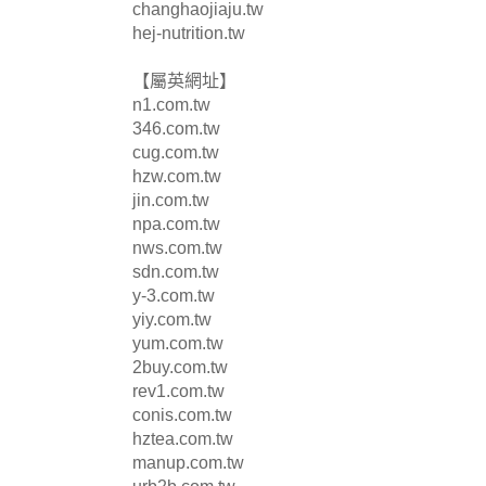
changhaojiaju.tw
hej-nutrition.tw
【屬英網址】
n1.com.tw
346.com.tw
cug.com.tw
hzw.com.tw
jin.com.tw
npa.com.tw
nws.com.tw
sdn.com.tw
y-3.com.tw
yiy.com.tw
yum.com.tw
2buy.com.tw
rev1.com.tw
conis.com.tw
hztea.com.tw
manup.com.tw