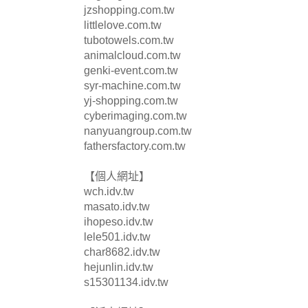
jzshopping.com.tw
littlelove.com.tw
tubotowels.com.tw
animalcloud.com.tw
genki-event.com.tw
syr-machine.com.tw
yj-shopping.com.tw
cyberimaging.com.tw
nanyuangroup.com.tw
fathersfactory.com.tw
【個人網址】
wch.idv.tw
masato.idv.tw
ihopeso.idv.tw
lele501.idv.tw
char8682.idv.tw
hejunlin.idv.tw
s15301134.idv.tw