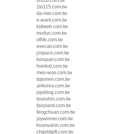
urb2b.com.tw
1to115.com.tw
da-mei.com.tw
e-want.com.tw
kidweb.com.tw
mixfun.com.tw
oflife.com.tw
execair.com.tw
jzspace.com.tw
konquer.com.tw
livedvd.com.tw
meo-woo.com.tw
toponen.com.tw
airkorea.com.tw
jojoblog.com.tw
tounshin.com.tw
fairyland.com.tw
fengchuan.com.tw
joywinner.com.tw
koansalon.com.tw
chgoldgift.com.tw