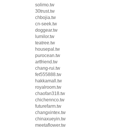
solimo.tw
30trust.tw
chbojia.tw
cn-seek.tw
doggear.tw
lumilor.tw
teatree.tw
housepal.tw
purocean.tw
artfriend.tw
chang-rui.tw
fet555888.tw
hakkamall.tw
royalroom.tw
chaofan318.tw
chichennco.tw
futurefarm.tw
changxintex.tw
chinaxueyin.tw
meetaflower.tw