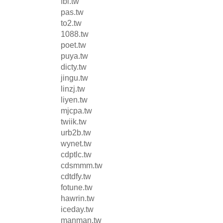
fbl.tw
pas.tw
to2.tw
1088.tw
poet.tw
puya.tw
dicty.tw
jingu.tw
linzj.tw
liyen.tw
mjcpa.tw
twiik.tw
urb2b.tw
wynet.tw
cdptlc.tw
cdsmmm.tw
cdtdfy.tw
fotune.tw
hawrin.tw
iceday.tw
manman.tw