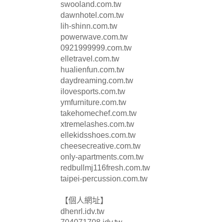
swooland.com.tw
dawnhotel.com.tw
lih-shinn.com.tw
powerwave.com.tw
0921999999.com.tw
elletravel.com.tw
hualienfun.com.tw
daydreaming.com.tw
ilovesports.com.tw
ymfurniture.com.tw
takehomechef.com.tw
xtremelashes.com.tw
ellekidsshoes.com.tw
cheesecreative.com.tw
only-apartments.com.tw
redbullmj116fresh.com.tw
taipei-percussion.com.tw
【個人網址】
dhenrl.idv.tw