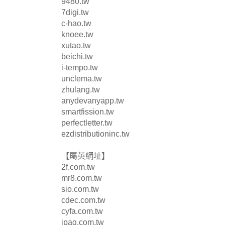
9480.tw
7digi.tw
c-hao.tw
knoee.tw
xutao.tw
beichi.tw
i-tempo.tw
unclema.tw
zhulang.tw
anydevanyapp.tw
smartfission.tw
perfectletter.tw
ezdistributioninc.tw
【屬英網址】
2f.com.tw
mr8.com.tw
sio.com.tw
cdec.com.tw
cyfa.com.tw
ipag.com.tw