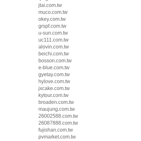
jtai.com.tw
muco.com.tw
okey.com.tw
grspf.com.tw
u-sun.com.tw
uc111.com.tw
alovin.com.tw
beichi.com.tw
bosson.com.tw
e-blue.com.tw
gyetay.com.tw
hylove.com.tw
jxcake.com.tw
kytour.com.tw
broaden.com.tw
maujung.com.tw
26002588.com.tw
26087888.com.tw
fujishan.com.tw
pvmarket.com.tw