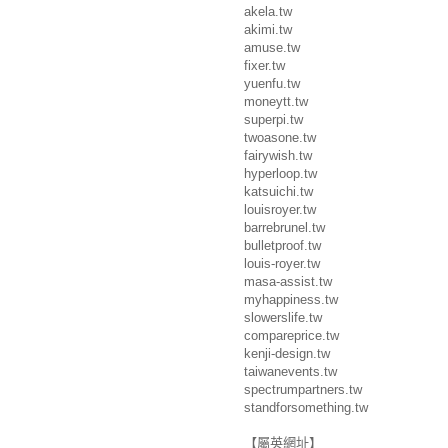
akela.tw
akimi.tw
amuse.tw
fixer.tw
yuenfu.tw
moneytt.tw
superpi.tw
twoasone.tw
fairywish.tw
hyperloop.tw
katsuichi.tw
louisroyer.tw
barrebrunel.tw
bulletproof.tw
louis-royer.tw
masa-assist.tw
myhappiness.tw
slowerslife.tw
compareprice.tw
kenji-design.tw
taiwanevents.tw
spectrumpartners.tw
standforsomething.tw
【屬英網址】