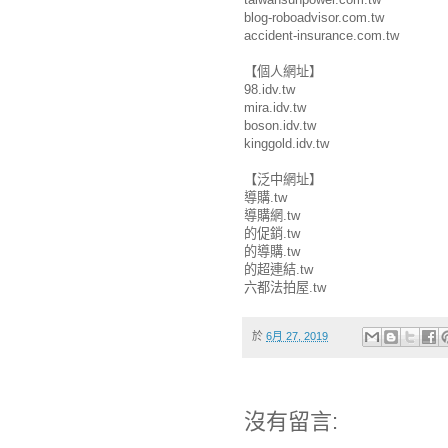
blog-roboadvisor.com.tw
accident-insurance.com.tw
【個人網址】
98.idv.tw
mira.idv.tw
boson.idv.tw
kinggold.idv.tw
【泛中網址】
導購.tw
導購網.tw
的促銷.tw
的導購.tw
的超連結.tw
六都法拍屋.tw
於
6月 27, 2019
沒有留言: