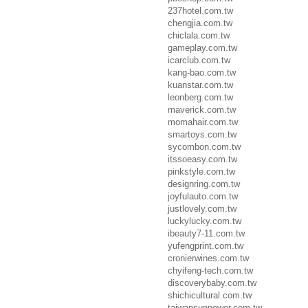
237hotel.com.tw
chengjia.com.tw
chiclala.com.tw
gameplay.com.tw
icarclub.com.tw
kang-bao.com.tw
kuanstar.com.tw
leonberg.com.tw
maverick.com.tw
momahair.com.tw
smartoys.com.tw
sycombon.com.tw
itssoeasy.com.tw
pinkstyle.com.tw
designring.com.tw
joyfulauto.com.tw
justlovely.com.tw
luckylucky.com.tw
ibeauty7-11.com.tw
yufengprint.com.tw
cronierwines.com.tw
chyifeng-tech.com.tw
discoverybaby.com.tw
shichicultural.com.tw
taiwansunpower.com.tw