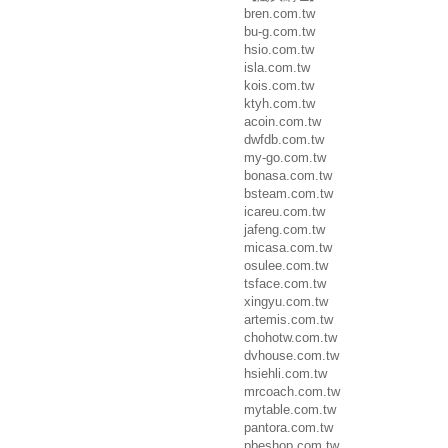
bren.com.tw
bu-g.com.tw
hsio.com.tw
isla.com.tw
kois.com.tw
ktyh.com.tw
acoin.com.tw
dwfdb.com.tw
my-go.com.tw
bonasa.com.tw
bsteam.com.tw
icareu.com.tw
jafeng.com.tw
micasa.com.tw
osulee.com.tw
tsface.com.tw
xingyu.com.tw
artemis.com.tw
chohotw.com.tw
dvhouse.com.tw
hsiehli.com.tw
mrcoach.com.tw
mytable.com.tw
pantora.com.tw
pbeshop.com.tw