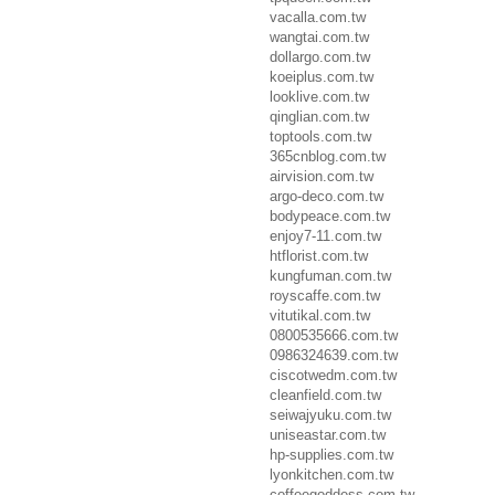
vacalla.com.tw
wangtai.com.tw
dollargo.com.tw
koeiplus.com.tw
looklive.com.tw
qinglian.com.tw
toptools.com.tw
365cnblog.com.tw
airvision.com.tw
argo-deco.com.tw
bodypeace.com.tw
enjoy7-11.com.tw
htflorist.com.tw
kungfuman.com.tw
royscaffe.com.tw
vitutikal.com.tw
0800535666.com.tw
0986324639.com.tw
ciscotwedm.com.tw
cleanfield.com.tw
seiwajyuku.com.tw
uniseastar.com.tw
hp-supplies.com.tw
lyonkitchen.com.tw
coffeegoddess.com.tw