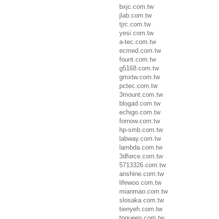
bxjc.com.tw
jlab.com.tw
tjrc.com.tw
yesi.com.tw
a-tec.com.tw
ecmed.com.tw
fount.com.tw
g5168.com.tw
gmxtw.com.tw
pctec.com.tw
3mount.com.tw
blogad.com.tw
echigo.com.tw
fornow.com.tw
hp-smb.com.tw
labway.com.tw
lambda.com.tw
3dforce.com.tw
5713326.com.tw
anshine.com.tw
lifewoo.com.tw
mianmao.com.tw
slosaka.com.tw
tienyeh.com.tw
tpqueen.com.tw