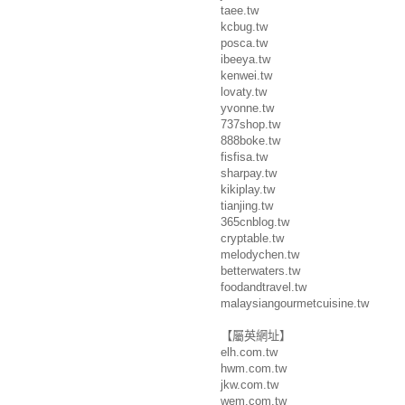
taee.tw
kcbug.tw
posca.tw
ibeeya.tw
kenwei.tw
lovaty.tw
yvonne.tw
737shop.tw
888boke.tw
fisfisa.tw
sharpay.tw
kikiplay.tw
tianjing.tw
365cnblog.tw
cryptable.tw
melodychen.tw
betterwaters.tw
foodandtravel.tw
malaysiangourmetcuisine.tw
【屬英網址】
elh.com.tw
hwm.com.tw
jkw.com.tw
wem.com.tw