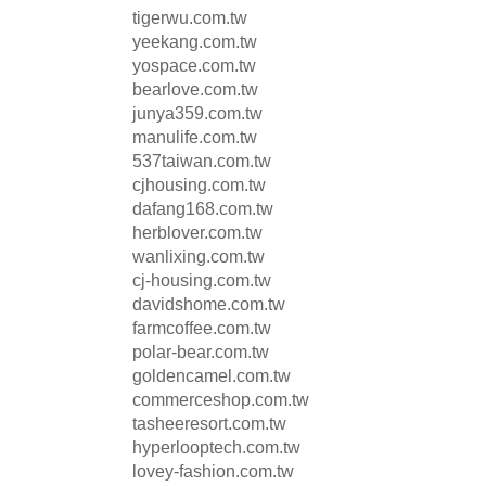
tigerwu.com.tw
yeekang.com.tw
yospace.com.tw
bearlove.com.tw
junya359.com.tw
manulife.com.tw
537taiwan.com.tw
cjhousing.com.tw
dafang168.com.tw
herblover.com.tw
wanlixing.com.tw
cj-housing.com.tw
davidshome.com.tw
farmcoffee.com.tw
polar-bear.com.tw
goldencamel.com.tw
commerceshop.com.tw
tasheeresort.com.tw
hyperlooptech.com.tw
lovey-fashion.com.tw