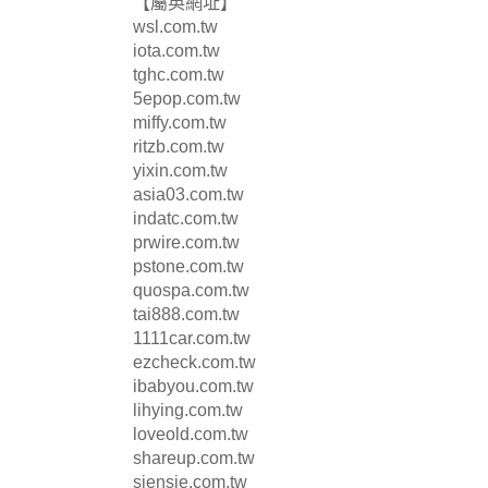
【屬英網址】
wsl.com.tw
iota.com.tw
tghc.com.tw
5epop.com.tw
miffy.com.tw
ritzb.com.tw
yixin.com.tw
asia03.com.tw
indatc.com.tw
prwire.com.tw
pstone.com.tw
quospa.com.tw
tai888.com.tw
1111car.com.tw
ezcheck.com.tw
ibabyou.com.tw
lihying.com.tw
loveold.com.tw
shareup.com.tw
siensie.com.tw