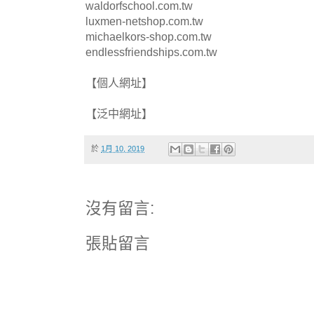
waldorfschool.com.tw
luxmen-netshop.com.tw
michaelkors-shop.com.tw
endlessfriendships.com.tw
【個人網址】
【泛中網址】
於
1月 10, 2019
沒有留言:
張貼留言