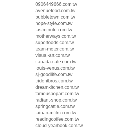
0906449666.com.tw
avenuefood.com.tw
bubbletown.com.tw
hope-style.com.tw
lastminute.com.tw
motherways.com.tw
superfoods.com.tw
team-meter.com.tw
visual-art.com.tw
canada-cafe.com.tw
louis-venus.com.tw
sj-goodlife.com.tw
tridentbros.com.tw
dreamkitchen.com.tw
famouspopart.com.tw
radiant-shop.com.tw
springcattle.com.tw
tainan-mfilm.com.tw
readingcoffee.com.tw
cloud-yearbook.com.tw