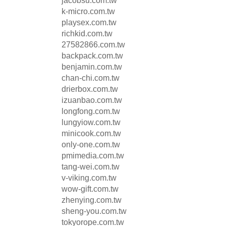
jacobsu.com.tw
k-micro.com.tw
playsex.com.tw
richkid.com.tw
27582866.com.tw
backpack.com.tw
benjamin.com.tw
chan-chi.com.tw
drierbox.com.tw
izuanbao.com.tw
longfong.com.tw
lungyiow.com.tw
minicook.com.tw
only-one.com.tw
pmimedia.com.tw
tang-wei.com.tw
v-viking.com.tw
wow-gift.com.tw
zhenying.com.tw
sheng-you.com.tw
tokyorope.com.tw