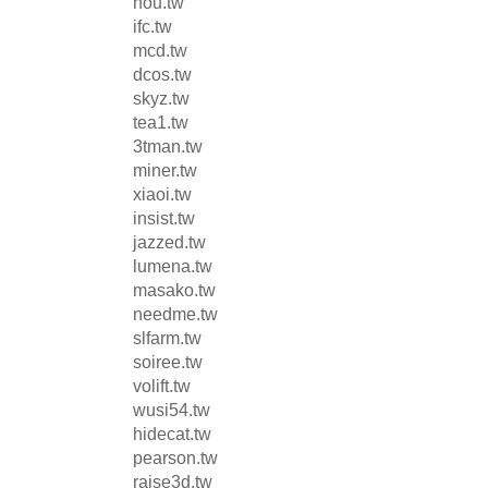
hou.tw
ifc.tw
mcd.tw
dcos.tw
skyz.tw
tea1.tw
3tman.tw
miner.tw
xiaoi.tw
insist.tw
jazzed.tw
lumena.tw
masako.tw
needme.tw
slfarm.tw
soiree.tw
volift.tw
wusi54.tw
hidecat.tw
pearson.tw
raise3d.tw