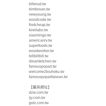
billerud.tw
bimbosan.tw
newyoung.tw
woodcode.tw
findcheap.tw
kireilabo.tw
xiaomingo.tw
americanrv.tw
superfoods.tw
woodworker.tw
billbillbill.tw
dreamkitchen.tw
famouspopart.tw
welcome2touhoku.tw
famouspoparttaiwan.tw
【屬英網址】
dzw.com.tw
ijy.com.tw
gotz.com.tw